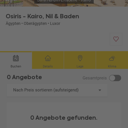
Salah-el-Din-Zitadelle - Kairo
Osiris - Kairo, Nil & Baden
Ägypten
•
Oberägypten
•
Luxor
Buchen
Details
Lage
Klima
0 Angebote
Gesamtpreis
Nach Preis sortieren (aufsteigend)
0 Angebote gefunden.