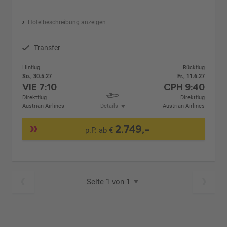
Hotelbeschreibung anzeigen
Transfer
Hinflug
Rückflug
So., 30.5.27
Fr., 11.6.27
VIE
7:10
CPH
9:40
Direktflug
Direktflug
Austrian Airlines
Details
Austrian Airlines
2.749,-
p.P. ab €
Seite 1 von 1