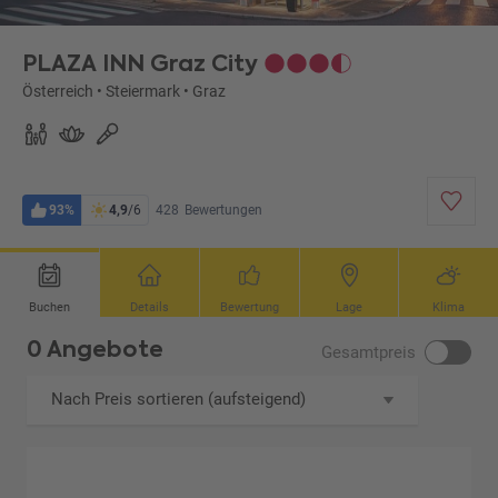
PLAZA INN Graz City
Österreich
•
Steiermark
•
Graz
93%
4,9
/6
428
Bewertungen
Buchen
Details
Bewertung
Lage
Klima
0 Angebote
Gesamtpreis
Nach Preis sortieren (aufsteigend)