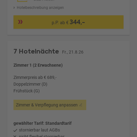
Hotelbeschreibung anzeigen
344,-
p.P. ab €
7 Hotelnächte
Fr., 21.8.26
Zimmer 1 (2 Erwachsene)
Zimmerpreis ab € 689,-
Doppelzimmer (D)
Frühstück (G)
Zimmer & Verpflegung anpassen
gewählter Tarif: Standardtarif
stornierbar laut AGBs
nicht flexibel stornierbar