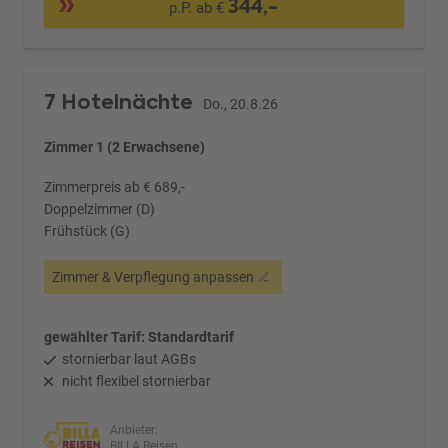
344,-
p.P. ab €
7 Hotelnächte
Do., 20.8.26
Zimmer 1 (2 Erwachsene)
Zimmerpreis ab € 689,-
Doppelzimmer (D)
Frühstück (G)
Zimmer & Verpflegung anpassen
gewählter Tarif: Standardtarif
stornierbar laut AGBs
nicht flexibel stornierbar
Anbieter:
BILLA Reisen