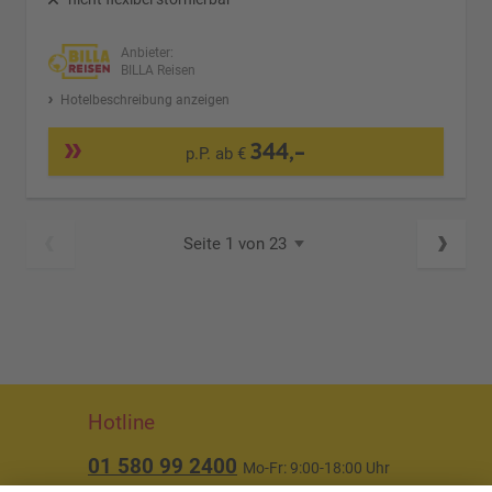
Anbieter:
BILLA Reisen
Hotelbeschreibung anzeigen
344,-
p.P. ab €
Seite 1 von 23
Hotline
01 580 99 2400
Mo-Fr: 9:00-18:00 Uhr