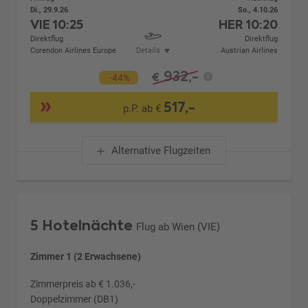
Di., 29.9.26
So., 4.10.26
VIE
10:25
HER
10:20
Direktflug
Direktflug
Corendon Airlines Europe
Details
Austrian Airlines
932,-
€
-44%
517,-
p.P. ab €
Alternative Flugzeiten
5 Hotelnächte
Flug ab Wien (VIE)
Zimmer 1 (2 Erwachsene)
Zimmerpreis ab € 1.036,-
Doppelzimmer (DB1)