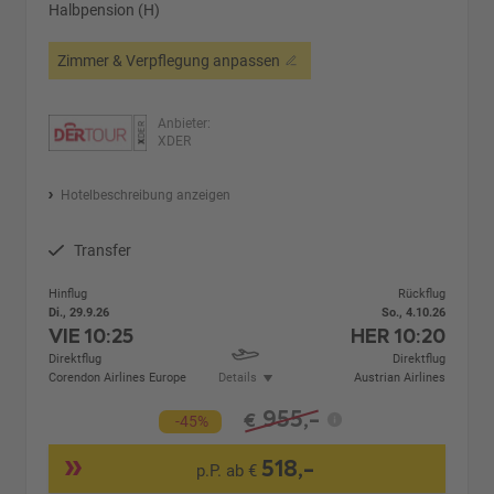
Halbpension (H)
Zimmer & Verpflegung anpassen
Anbieter:
XDER
Hotelbeschreibung anzeigen
Transfer
Hinflug
Rückflug
Di., 29.9.26
So., 4.10.26
VIE
10:25
HER
10:20
Direktflug
Direktflug
Corendon Airlines Europe
Details
Austrian Airlines
955,-
€
-45%
518,-
p.P. ab €