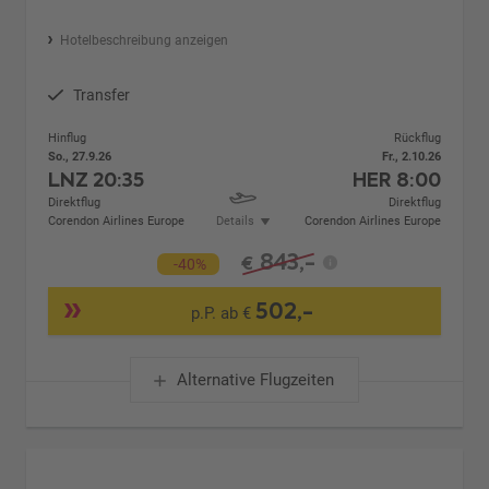
Hotelbeschreibung anzeigen
Transfer
Hinflug
Rückflug
So., 27.9.26
Fr., 2.10.26
LNZ
20:35
HER
8:00
Direktflug
Direktflug
Corendon Airlines Europe
Details
Corendon Airlines Europe
843,-
€
-40%
502,-
p.P. ab €
Alternative Flugzeiten