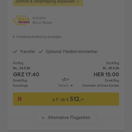
Zimmer & Verpflegung anpassen
Anbieter:
BILLA Reisen
Hotelbeschreibung anzeigen
Transfer
Optional: Flexibel stornierbar
Hinflug
Rückflug
Do., 24.9.26
Di., 29.9.26
GRZ
17:40
HER
15:00
Direktflug
Direktflug
Eurowings
Details
Corendon Airlines Europe
512,-
p.P. ab €
Alternative Flugzeiten