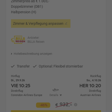
Zimmerpreis ab € 1.003,-
Doppelzimmer (DB1)
Halbpension (H)
Zimmer & Verpflegung anpassen
Anbieter:
BILLA Reisen
Hotelbeschreibung anzeigen
Transfer
Optional: Flexibel stornierbar
Hinflug
Rückflug
Di., 29.9.26
So., 4.10.26
VIE
10:25
HER
10:20
Direktflug
Direktflug
Corendon Airlines Europe
Details
Austrian Airlines
932,-
€
-46%