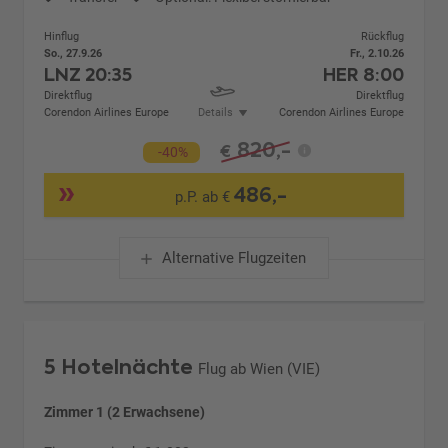
Hinflug
Rückflug
So., 27.9.26
Fr., 2.10.26
LNZ
20:35
HER
8:00
Direktflug
Direktflug
Corendon Airlines Europe
Details
Corendon Airlines Europe
820,-
€
-40%
486,-
p.P. ab €
Alternative Flugzeiten
5 Hotelnächte
Flug ab Wien (VIE)
Zimmer 1 (2 Erwachsene)