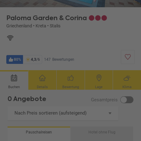
Paloma Garden & Corina
Griechenland
•
Kreta
•
Stalis
80%
4,3
/6
147
Bewertungen
Buchen
Details
Bewertung
Lage
Klima
0 Angebote
Gesamtpreis
Nach Preis sortieren (aufsteigend)
Pauschalreisen
Hotel ohne Flug