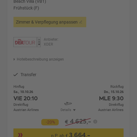
Beach Villa (VB1)
Frühstück (F)
Zimmer & Verpflegung anpassen
Anbieter:
XDER
Hotelbeschreibung anzeigen
Transfer
Hinflug
Rückflug
Sa., 10.10.26
Do., 15.10.26
VIE
20:10
MLE
9:30
Direktflug
Direktflug
Austrian Airlines
Details
Austrian Airlines
4.625,-
€
-20%
3.664,-
p.P. ab €