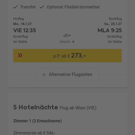
Transfer
Optional: Flexibel stornierbar
Hinflug
Rückflug
Mo., 18.1.27
Sa., 23.1.27
VIE
12:35
MLA
9:25
Direktflug
Direktflug
Air Malta
Details
Air Malta
273,-
p.P. ab €
Alternative Flugzeiten
5 Hotelnächte
Flug ab Wien (VIE)
Zimmer 1 (2 Erwachsene)
Zimmerpreis ab € 546,-