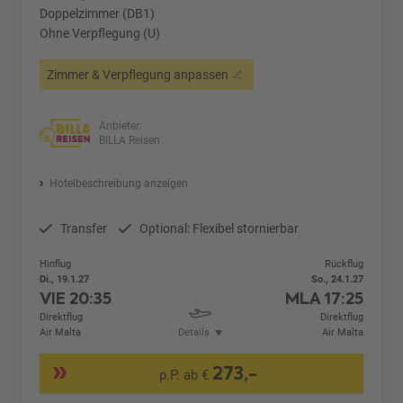
Doppelzimmer (DB1)
Ohne Verpflegung (U)
Zimmer & Verpflegung anpassen
Anbieter:
BILLA Reisen
Hotelbeschreibung anzeigen
Transfer
Optional: Flexibel stornierbar
Hinflug
Rückflug
Di., 19.1.27
So., 24.1.27
VIE
20:35
MLA
17:25
Direktflug
Direktflug
Air Malta
Details
Air Malta
273,-
p.P. ab €