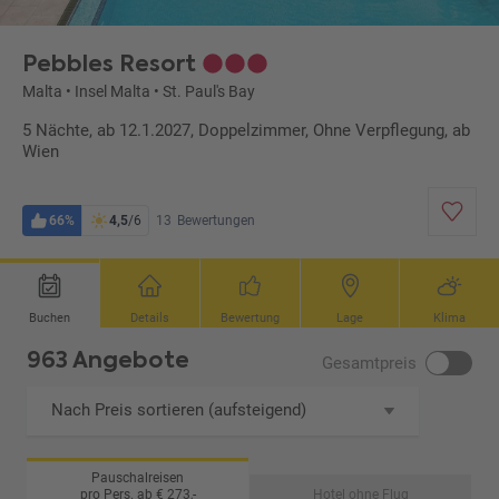
Pebbles Resort
Malta
•
Insel Malta
•
St. Paul's Bay
5 Nächte, ab 12.1.2027, Doppelzimmer, Ohne Verpflegung, ab
Wien
66%
4,5
/6
13
Bewertungen
Buchen
Details
Bewertung
Lage
Klima
963 Angebote
Gesamtpreis
Nach Preis sortieren (aufsteigend)
Pauschalreisen
pro Pers. ab € 273,-
Hotel ohne Flug