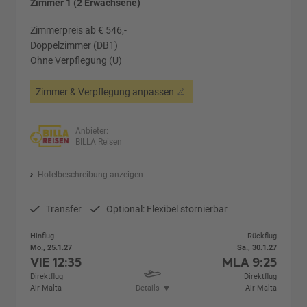
Zimmer 1 (2 Erwachsene)
Zimmerpreis ab € 546,-
Doppelzimmer (DB1)
Ohne Verpflegung (U)
Zimmer & Verpflegung anpassen
Anbieter:
BILLA Reisen
Hotelbeschreibung anzeigen
Transfer
Optional: Flexibel stornierbar
Hinflug
Rückflug
Mo., 25.1.27
Sa., 30.1.27
VIE
12:35
MLA
9:25
Direktflug
Direktflug
Air Malta
Details
Air Malta