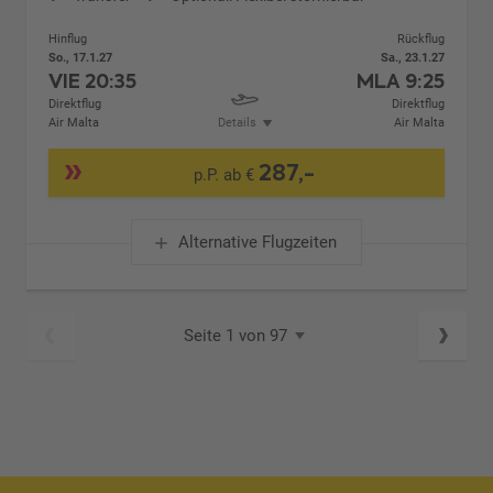
Hinflug
Rückflug
So., 17.1.27
Sa., 23.1.27
VIE
20:35
MLA
9:25
Direktflug
Direktflug
Air Malta
Details
Air Malta
287,-
p.P. ab €
Alternative Flugzeiten
Seite 1 von 97