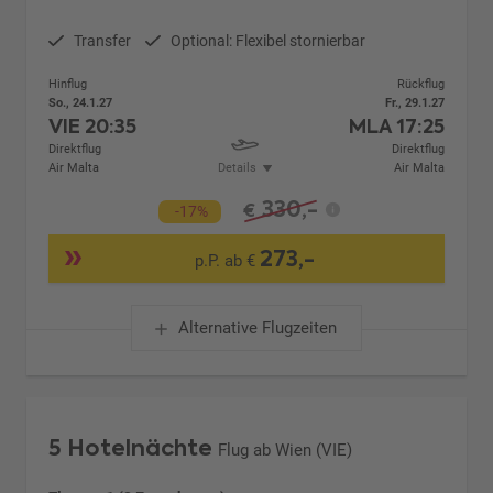
Transfer
Optional: Flexibel stornierbar
Hinflug
Rückflug
So., 24.1.27
Fr., 29.1.27
VIE
20:35
MLA
17:25
Direktflug
Direktflug
Air Malta
Details
Air Malta
330,-
€
-17%
273,-
p.P. ab €
Alternative Flugzeiten
5 Hotelnächte
Flug ab Wien (VIE)