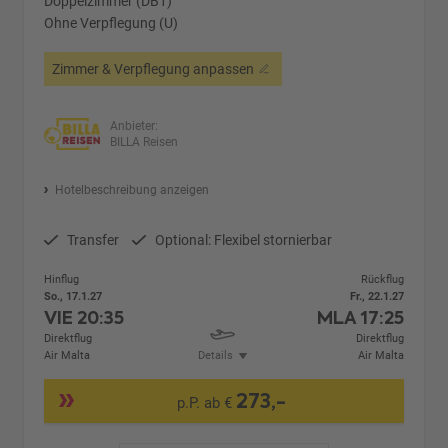
Doppelzimmer (DB1)
Ohne Verpflegung (U)
Zimmer & Verpflegung anpassen
Anbieter:
BILLA Reisen
Hotelbeschreibung anzeigen
Transfer
Optional: Flexibel stornierbar
Hinflug
Rückflug
So., 17.1.27
Fr., 22.1.27
VIE
20:35
MLA
17:25
Direktflug
Direktflug
Air Malta
Details
Air Malta
273,-
p.P. ab €