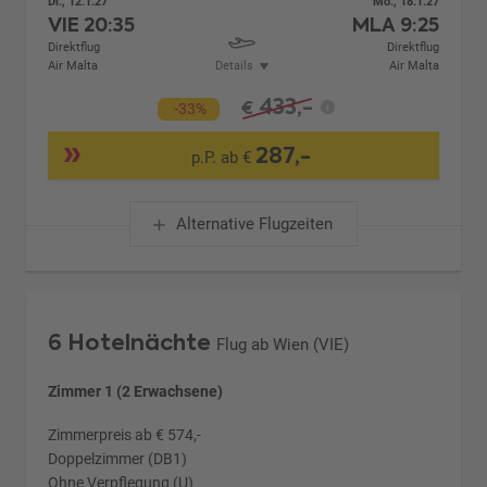
Di., 12.1.27
Mo., 18.1.27
VIE
20:35
MLA
9:25
Direktflug
Direktflug
Air Malta
Details
Air Malta
433,-
€
-33%
287,-
p.P. ab €
Alternative Flugzeiten
6 Hotelnächte
Flug ab Wien (VIE)
Zimmer 1 (2 Erwachsene)
Zimmerpreis ab € 574,-
Doppelzimmer (DB1)
Ohne Verpflegung (U)