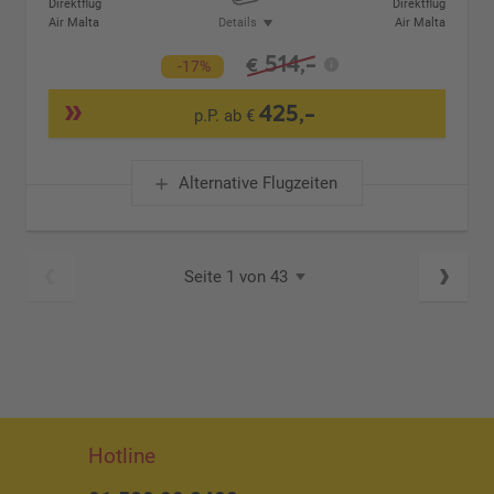
Direktflug
Direktflug
Air Malta
Details
Air Malta
514,-
€
-17%
425,-
p.P. ab €
Alternative Flugzeiten
Seite 1 von 43
Hotline