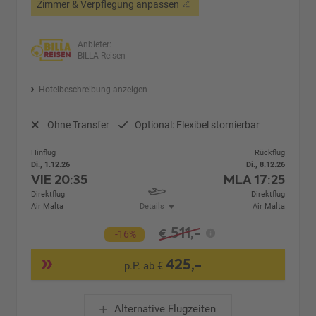
Zimmer & Verpflegung anpassen
Anbieter:
BILLA Reisen
Hotelbeschreibung anzeigen
Ohne Transfer
Optional: Flexibel stornierbar
Hinflug
Rückflug
Di., 1.12.26
Di., 8.12.26
VIE
20:35
MLA
17:25
Direktflug
Direktflug
Air Malta
Details
Air Malta
511,-
€
-16%
425,-
p.P. ab €
Alternative Flugzeiten