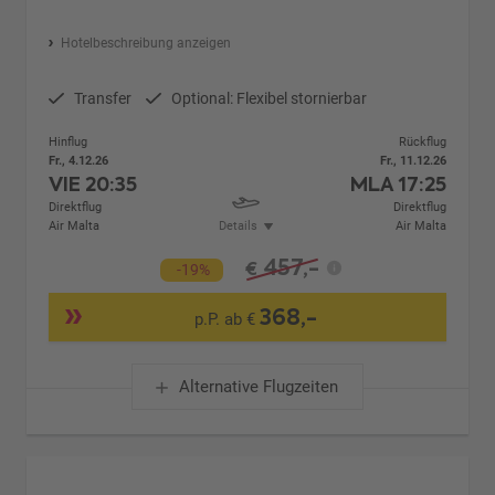
Hotelbeschreibung anzeigen
Transfer
Optional: Flexibel stornierbar
Hinflug
Rückflug
Fr., 4.12.26
Fr., 11.12.26
VIE
20:35
MLA
17:25
Direktflug
Direktflug
Air Malta
Details
Air Malta
457,-
€
-19%
368,-
p.P. ab €
Alternative Flugzeiten