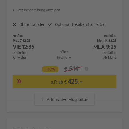
Hotelbeschreibung anzeigen
Ohne Transfer
Optional: Flexibel stornierbar
Hinflug
Rückflug
Mo., 7.12.26
Mo., 14.12.26
VIE
12:35
MLA
9:25
Direktflug
Direktflug
Air Malta
Details
Air Malta
514,-
€
-17%
425,-
p.P. ab €
Alternative Flugzeiten