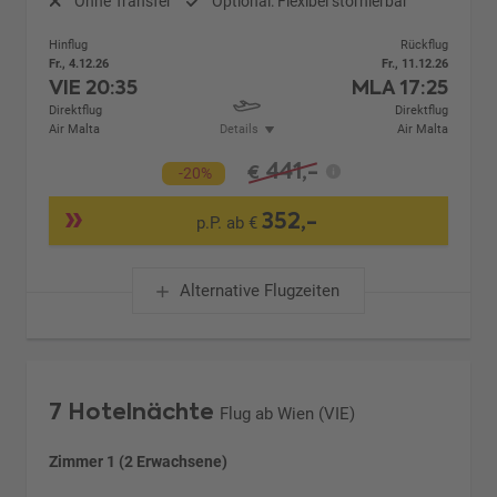
Ohne Transfer
Optional: Flexibel stornierbar
Hinflug
Rückflug
Fr., 4.12.26
Fr., 11.12.26
VIE
20:35
MLA
17:25
Direktflug
Direktflug
Air Malta
Details
Air Malta
441,-
€
-20%
352,-
p.P. ab €
Alternative Flugzeiten
7 Hotelnächte
Flug ab Wien (VIE)
Zimmer 1 (2 Erwachsene)