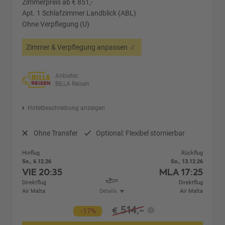
Zimmerpreis ab € 851,-
Apt. 1 Schlafzimmer Landblick (ABL)
Ohne Verpflegung (U)
Zimmer & Verpflegung anpassen
Anbieter:
BILLA Reisen
Hotelbeschreibung anzeigen
Ohne Transfer
Optional: Flexibel stornierbar
Hinflug
Rückflug
So., 6.12.26
So., 13.12.26
VIE
20:35
MLA
17:25
Direktflug
Direktflug
Air Malta
Details
Air Malta
514,-
€
-17%