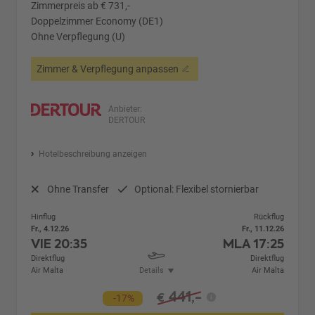
Zimmerpreis ab € 731,-
Doppelzimmer Economy (DE1)
Ohne Verpflegung (U)
Zimmer & Verpflegung anpassen
Anbieter:
DERTOUR
Hotelbeschreibung anzeigen
Ohne Transfer
Optional: Flexibel stornierbar
Hinflug
Rückflug
Fr., 4.12.26
Fr., 11.12.26
VIE
20:35
MLA
17:25
Direktflug
Direktflug
Air Malta
Details
Air Malta
441,-
€
-17%