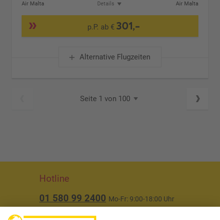
Air Malta
Details
Air Malta
301,-
p.P. ab €
Alternative Flugzeiten
Seite 1 von 100
Hotline
01 580 99 2400
Mo-Fr: 9:00-18:00 Uhr
(ausgenommen Feiertage)