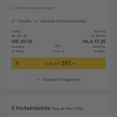
Hotelbeschreibung anzeigen
Transfer
Optional: Flexibel stornierbar
Hinflug
Rückflug
So., 24.1.27
Fr., 29.1.27
VIE
20:35
MLA
17:25
Direktflug
Direktflug
Air Malta
Details
Air Malta
287,-
p.P. ab €
Alternative Flugzeiten
5 Hotelnächte
Flug ab Wien (VIE)