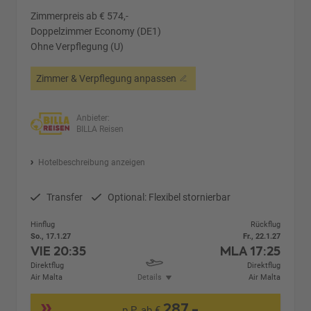
Zimmerpreis ab € 574,-
Doppelzimmer Economy (DE1)
Ohne Verpflegung (U)
Zimmer & Verpflegung anpassen
Anbieter:
BILLA Reisen
Hotelbeschreibung anzeigen
Transfer
Optional: Flexibel stornierbar
Hinflug
Rückflug
So., 17.1.27
Fr., 22.1.27
VIE
20:35
MLA
17:25
Direktflug
Direktflug
Air Malta
Details
Air Malta
287,-
p.P. ab €