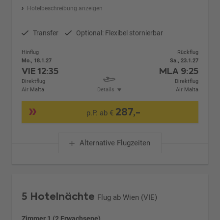
Hotelbeschreibung anzeigen
Transfer
Optional: Flexibel stornierbar
Hinflug
Rückflug
Mo., 18.1.27
Sa., 23.1.27
VIE
12:35
MLA
9:25
Direktflug
Direktflug
Air Malta
Details
Air Malta
287,-
p.P. ab €
Alternative Flugzeiten
5 Hotelnächte
Flug ab Wien (VIE)
Zimmer 1 (2 Erwachsene)