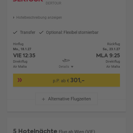
DERTOUR
Hotelbeschreibung anzeigen
Transfer
Optional: Flexibel stornierbar
Hinflug
Rückflug
Mo., 18.1.27
Sa., 23.1.27
VIE
12:35
MLA
9:25
Direktflug
Direktflug
Air Malta
Details
Air Malta
301,-
p.P. ab €
Alternative Flugzeiten
5 Hotelnächte
Flug ab Wien (VIE)