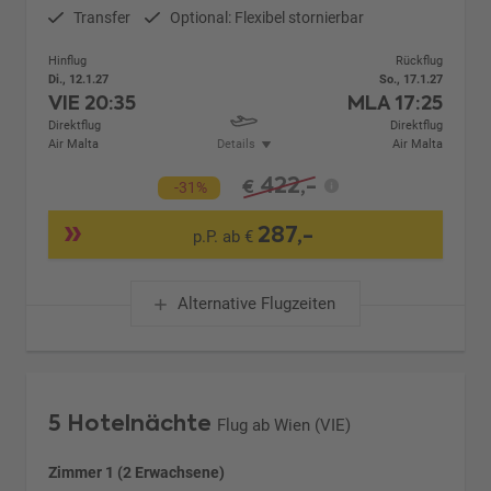
Transfer
Optional: Flexibel stornierbar
Hinflug
Rückflug
Di., 12.1.27
So., 17.1.27
VIE
20:35
MLA
17:25
Direktflug
Direktflug
Air Malta
Details
Air Malta
422,-
€
-31%
287,-
p.P. ab €
Alternative Flugzeiten
5 Hotelnächte
Flug ab Wien (VIE)
Zimmer 1 (2 Erwachsene)