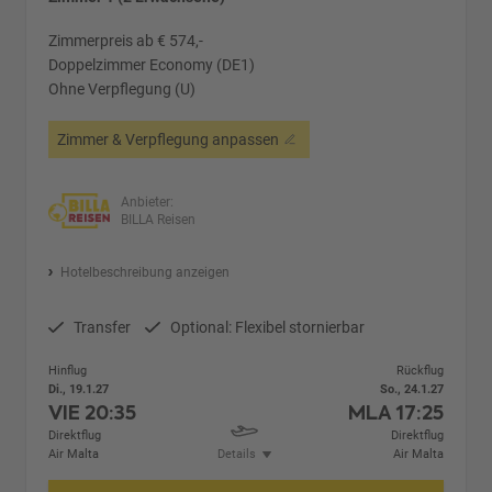
Zimmerpreis ab € 574,-
Doppelzimmer Economy (DE1)
Ohne Verpflegung (U)
Zimmer & Verpflegung anpassen
Anbieter:
BILLA Reisen
Hotelbeschreibung anzeigen
Transfer
Optional: Flexibel stornierbar
Hinflug
Rückflug
Di., 19.1.27
So., 24.1.27
VIE
20:35
MLA
17:25
Direktflug
Direktflug
Air Malta
Details
Air Malta