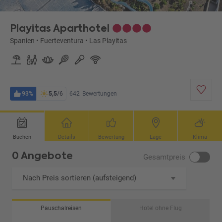
Playitas Aparthotel
Spanien
•
Fuerteventura
•
Las Playitas
93%
5,5
/6
642
Bewertungen
Buchen
Details
Bewertung
Lage
Klima
0 Angebote
Gesamtpreis
Nach Preis sortieren (aufsteigend)
Pauschalreisen
Hotel ohne Flug