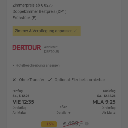
Zimmerpreis ab € 827,-
Doppelzimmer Bestpreis (DP1)
Frühstück (F)
Zimmer & Verpflegung anpassen
Anbieter:
DERTOUR
Hotelbeschreibung anzeigen
Ohne Transfer
Optional: Flexibel stornierbar
Hinflug
Rückflug
Sa., 5.12.26
Sa., 12.12.26
VIE
12:35
MLA
9:25
Direktflug
Direktflug
Air Malta
Details
Air Malta
489,-
€
-15%