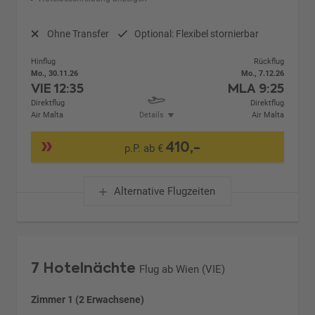
Ohne Transfer
Optional: Flexibel stornierbar
Hinflug
Rückflug
Mo., 30.11.26
Mo., 7.12.26
VIE
12:35
MLA
9:25
Direktflug
Direktflug
Air Malta
Details
Air Malta
410,-
p.P. ab €
Alternative Flugzeiten
7 Hotelnächte
Flug ab Wien (VIE)
Zimmer 1 (2 Erwachsene)