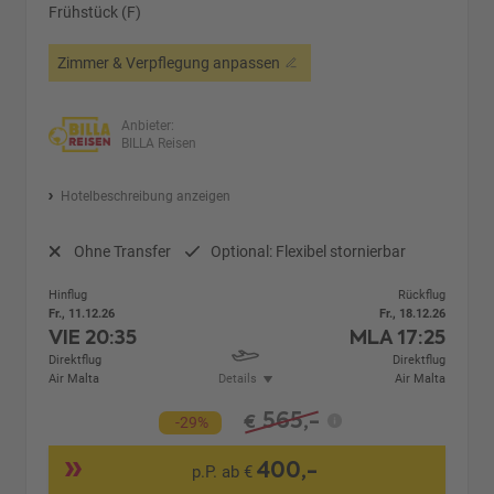
Frühstück (F)
Zimmer & Verpflegung anpassen
Anbieter:
BILLA Reisen
Hotelbeschreibung anzeigen
Ohne Transfer
Optional: Flexibel stornierbar
Hinflug
Rückflug
Fr., 11.12.26
Fr., 18.12.26
VIE
20:35
MLA
17:25
Direktflug
Direktflug
Air Malta
Details
Air Malta
565,-
€
-29%
400,-
p.P. ab €