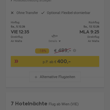
Hotelbeschreibung anzeigen
Ohne Transfer
Optional: Flexibel stornierbar
Hinflug
Rückflug
Sa., 5.12.26
Sa., 12.12.26
VIE
12:35
MLA
9:25
Direktflug
Direktflug
Air Malta
Details
Air Malta
489,-
€
-18%
400,-
p.P. ab €
Alternative Flugzeiten
7 Hotelnächte
Flug ab Wien (VIE)