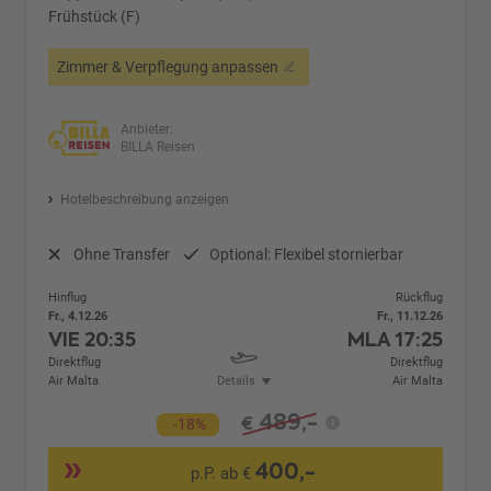
Frühstück (F)
Zimmer & Verpflegung anpassen
Anbieter:
BILLA Reisen
Hotelbeschreibung anzeigen
Ohne Transfer
Optional: Flexibel stornierbar
Hinflug
Rückflug
Fr., 4.12.26
Fr., 11.12.26
VIE
20:35
MLA
17:25
Direktflug
Direktflug
Air Malta
Details
Air Malta
489,-
€
-18%
400,-
p.P. ab €