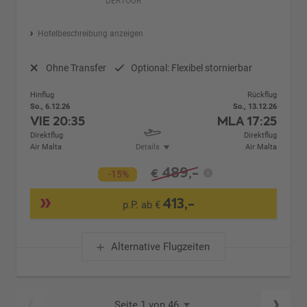
DERTOUR
Hotelbeschreibung anzeigen
Ohne Transfer
Optional: Flexibel stornierbar
Hinflug
Rückflug
So., 6.12.26
So., 13.12.26
VIE
20:35
MLA
17:25
Direktflug
Direktflug
Air Malta
Details
Air Malta
489,-
€
-15%
413,-
p.P. ab €
Alternative Flugzeiten
Seite 1 von 46