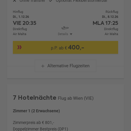
Ohne Transfer
Optional: Flexibel stornierbar
Hinflug
Rückflug
Di., 1.12.26
Di., 8.12.26
VIE
20:35
MLA
17:25
Direktflug
Direktflug
Air Malta
Details
Air Malta
400,-
p.P. ab €
Alternative Flugzeiten
7 Hotelnächte
Flug ab Wien (VIE)
Zimmer 1 (2 Erwachsene)
Zimmerpreis ab € 801,-
Doppelzimmer Bestpreis (DP1)