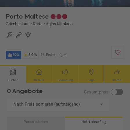
Porto Maltese
Griechenland
•
Kreta
•
Agios Nikolaos
92%
5,0
/6
16
Bewertungen
Buchen
Details
Bewertung
Lage
Klima
0 Angebote
Gesamtpreis
Nach Preis sortieren (aufsteigend)
Pauschalreisen
Hotel ohne Flug