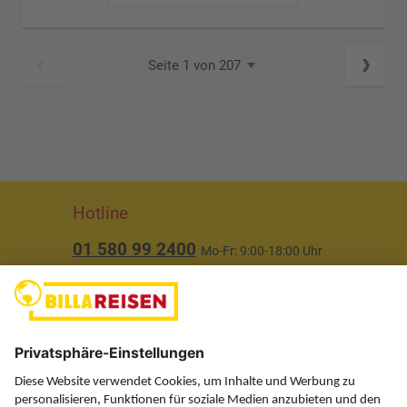
Seite 1 von 207
Hotline
01 580 99 2400
Mo-Fr: 9:00-18:00 Uhr
(ausgenommen Feiertage)
Über uns
Service
Information