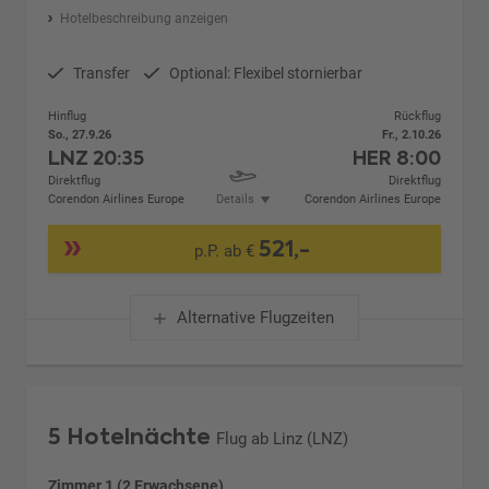
Hotelbeschreibung anzeigen
Transfer
Optional: Flexibel stornierbar
Hinflug
Rückflug
So., 27.9.26
Fr., 2.10.26
LNZ
20:35
HER
8:00
Direktflug
Direktflug
Corendon Airlines Europe
Details
Corendon Airlines Europe
521,-
p.P. ab €
Alternative Flugzeiten
5 Hotelnächte
Flug ab Linz (LNZ)
Zimmer 1 (2 Erwachsene)