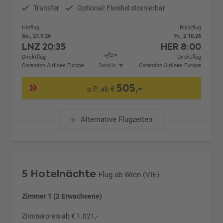
Transfer
Optional: Flexibel stornierbar
Hinflug
Rückflug
So., 27.9.26
Fr., 2.10.26
LNZ
20:35
HER
8:00
Direktflug
Direktflug
Corendon Airlines Europe
Details
Corendon Airlines Europe
505,-
p.P. ab €
Alternative Flugzeiten
5 Hotelnächte
Flug ab Wien (VIE)
Zimmer 1 (2 Erwachsene)
Zimmerpreis ab € 1.021,-