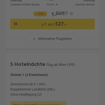
Direktflug
Direktflug
Corendon Airlines Europe
Details
Austrian Airlines
805,-
€
-34%
527,-
p.P. ab €
Alternative Flugzeiten
5 Hotelnächte
Flug ab Wien (VIE)
Zimmer 1 (2 Erwachsene)
Zimmerpreis ab € 1.060,-
Doppelzimmer Landblick (DBL)
Ohne Verpflegung (U)