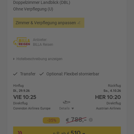
Doppelzimmer Landblick (DBL)
Ohne Verpflegung (U)
Zimmer & Verpflegung anpassen
Anbieter:
BILLA Reisen
Hotelbeschreibung anzeigen
Transfer
Optional: Flexibel stornierbar
Hinflug
Rückflug
Di., 29.9.26
So., 4.10.26
VIE
10:25
HER
10:20
Direktflug
Direktflug
Corendon Airlines Europe
Details
Austrian Airlines
788,-
€
-35%
510,-
p.P. ab €