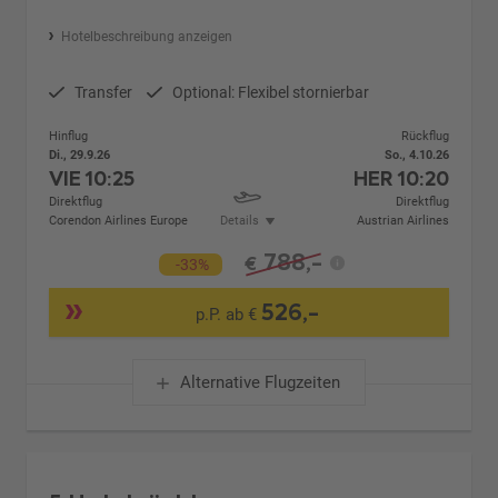
Hotelbeschreibung anzeigen
Transfer
Optional: Flexibel stornierbar
Hinflug
Rückflug
Di., 29.9.26
So., 4.10.26
VIE
10:25
HER
10:20
Direktflug
Direktflug
Corendon Airlines Europe
Details
Austrian Airlines
788,-
€
-33%
526,-
p.P. ab €
Alternative Flugzeiten