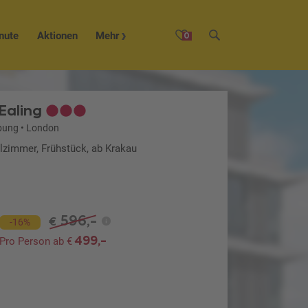
nute
Aktionen
Mehr
0
Ealing
bung
•
London
lzimmer, Frühstück, ab Krakau
596,-
€
-16%
499,-
Pro Person ab €