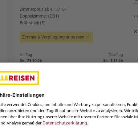
Zimmerpreis ab € 1.018,-
Doppelzimmer (DB1)
Frühstück (F)
Zimmer & Verpflegung anpassen
Hinflug
Rückflug
Do., 29.10.26
So., 1.11.26
KRK
6:00
LGW
8:25
Direktflug
Direktflug
Wizz Air Hungary
Details
Wizz Air Hungary
Alternative Fl
3 Hotelnächte
Flug ab Krakau (KRK)