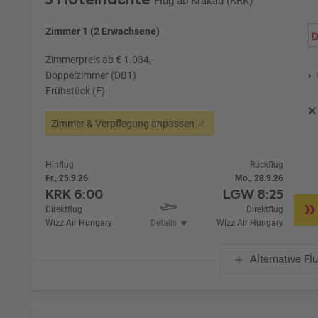
Flug ab Krakau (KRK)
Zimmer 1 (2 Erwachsene)
Zimmerpreis ab € 1.034,-
Doppelzimmer (DB1)
Frühstück (F)
Zimmer & Verpflegung anpassen
Hinflug
Rückflug
Fr., 25.9.26
Mo., 28.9.26
KRK
6:00
LGW
8:25
Direktflug
Direktflug
Wizz Air Hungary
Details
Wizz Air Hungary
Alternative Fl