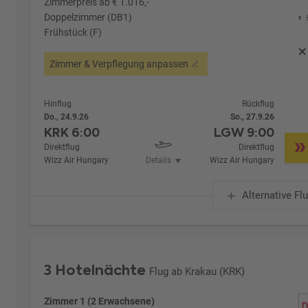
Zimmerpreis ab € 1.016,-
Doppelzimmer (DB1)
Frühstück (F)
Zimmer & Verpflegung anpassen
Hinflug
Rückflug
Do., 24.9.26
So., 27.9.26
KRK
6:00
LGW
9:00
Direktflug
Direktflug
Wizz Air Hungary
Details
Wizz Air Hungary
Alternative Fl
3 Hotelnächte
Flug ab Krakau (KRK)
Zimmer 1 (2 Erwachsene)