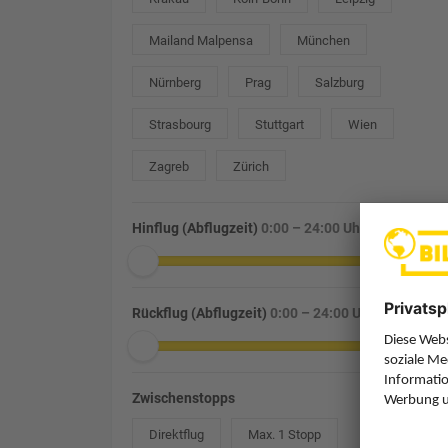
Mailand Malpensa
München
Nürnberg
Prag
Salzburg
Strasbourg
Stuttgart
Wien
Zagreb
Zürich
Hinflug (Abflugzeit)
0:00 – 24:00 Uhr
Rückflug (Abflugzeit)
0:00 – 24:00 Uhr
Zwischenstopps
Direktflug
Max. 1 Stopp