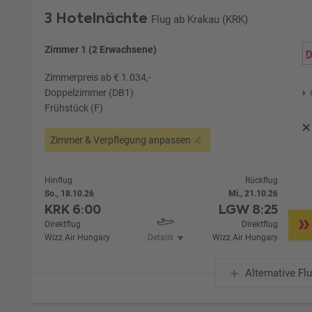
3 Hotelnächte
Flug ab Krakau (KRK)
Zimmer 1 (2 Erwachsene)
Zimmerpreis ab € 1.034,-
Doppelzimmer (DB1)
Frühstück (F)
Zimmer & Verpflegung anpassen
Hinflug
Rückflug
So., 18.10.26
Mi., 21.10.26
KRK
6:00
LGW
8:25
Direktflug
Direktflug
Wizz Air Hungary
Details
Wizz Air Hungary
Alternative Fl