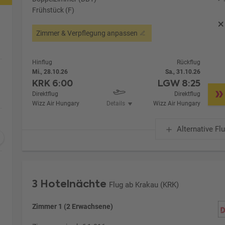
Frühstück (F)
Zimmer & Verpflegung anpassen
Hinflug
Rückflug
Mi., 28.10.26
Sa., 31.10.26
KRK
6:00
LGW
8:25
Direktflug
Direktflug
Wizz Air Hungary
Details
Wizz Air Hungary
Alternative Fl
3 Hotelnächte
Flug ab Krakau (KRK)
Zimmer 1 (2 Erwachsene)