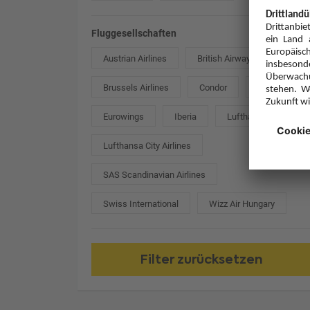
Fluggesellschaften
Austrian Airlines
British Airways
Brussels Airlines
Condor
easyJet
Eurowings
Iberia
Lufthansa
Lufthansa City Airlines
SAS Scandinavian Airlines
Swiss International
Wizz Air Hungary
Filter zurücksetzen