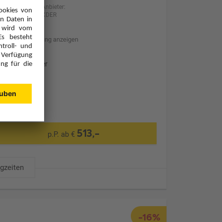
Anbieter:
XDER
Hotelbeschreibung anzeigen
Ohne Transfer
513,-
p.P. ab €
ugzeiten
-16%