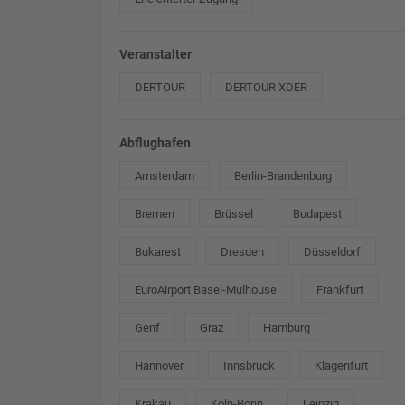
Veranstalter
DERTOUR
DERTOUR XDER
Abflughafen
Amsterdam
Berlin-Brandenburg
Bremen
Brüssel
Budapest
Bukarest
Dresden
Düsseldorf
EuroAirport Basel-Mulhouse
Frankfurt
Genf
Graz
Hamburg
Hannover
Innsbruck
Klagenfurt
Krakau
Köln-Bonn
Leipzig