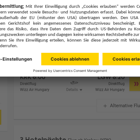
Zimmer 1 (2 Erwachsene)
Zimmerpreis ab € 1.026,-
Doppelzimmer (DB1)
Frühstück (F)
Zimmer & Verpflegung anpassen
Hinflug
Rückflug
Do., 15.10.26
So., 18.10.26
KRK
6:00
LGW
8:20
Direktflug
Direktflug
Wizz Air Hungary
Details
Wizz Air Hungary
Alternative Fl
3 Hotelnächte