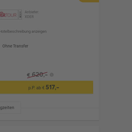
Anbieter:
XDER
Hotelbeschreibung anzeigen
Ohne Transfer
620,-
€
517,-
p.P. ab €
ugzeiten