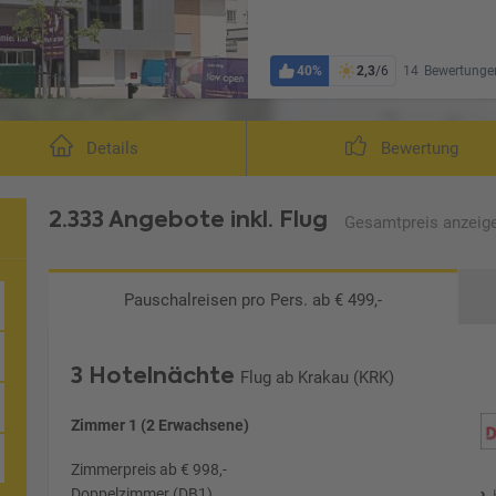
40%
2,3
/6
14
Bewertunge
Details
Bewertung
2.333 Angebote
inkl. Flug
Gesamtpreis
anzeig
Pauschalreisen
pro Pers. ab € 499,-
3 Hotelnächte
Flug ab Krakau (KRK)
Zimmer 1 (2 Erwachsene)
Zimmerpreis ab € 998,-
Doppelzimmer (DB1)