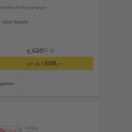
Hotelbeschreibung anzeigen
Ohne Transfer
620,-
€
508,-
p.P. ab €
ugzeiten
Anbieter: