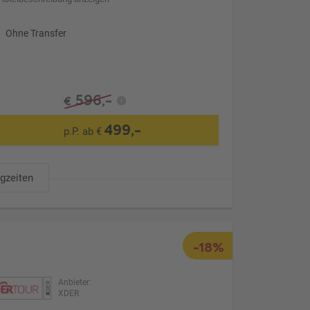
Ohne Transfer
596,-
€
499,-
p.P. ab €
ugzeiten
-18%
Anbieter:
XDER