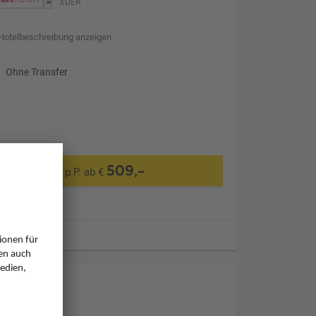
XDER
Hotelbeschreibung anzeigen
Ohne Transfer
509,-
p.P. ab €
ugzeiten