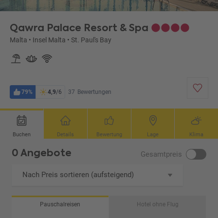
Qawra Palace Resort & Spa
Malta
•
Insel Malta
•
St. Paul's Bay
79%
4,9
/6
37
Bewertungen
Buchen
Details
Bewertung
Lage
Klima
0 Angebote
Gesamtpreis
Nach Preis sortieren (aufsteigend)
Pauschalreisen
Hotel ohne Flug