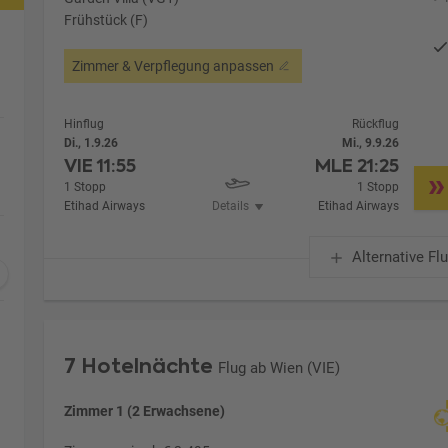
Frühstück (F)
Zimmer & Verpflegung anpassen
Hinflug
Rückflug
Di., 1.9.26
Mi., 9.9.26
VIE
11:55
MLE
21:25
1 Stopp
1 Stopp
Etihad Airways
Details
Etihad Airways
Alternative Fl
7 Hotelnächte
Flug ab Wien (VIE)
Zimmer 1 (2 Erwachsene)