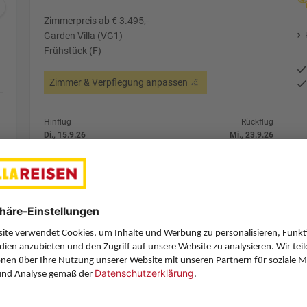
Zimmerpreis ab € 3.495,-
Garden Villa (VG1)
Frühstück (F)
Zimmer & Verpflegung anpassen
Hinflug
Rückflug
Di., 15.9.26
Mi., 23.9.26
VIE
11:55
MLE
21:25
1 Stopp
1 Stopp
Etihad Airways
Details
Etihad Airways
Alternative Fl
7 Hotelnächte
Flug ab Wien (VIE)