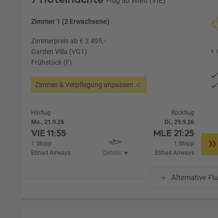
Flug ab Wien (VIE)
Zimmer 1 (2 Erwachsene)
Zimmerpreis ab € 3.495,-
Garden Villa (VG1)
Frühstück (F)
Zimmer & Verpflegung anpassen
Hinflug
Rückflug
Mo., 21.9.26
Di., 29.9.26
VIE
11:55
MLE
21:25
1 Stopp
1 Stopp
Etihad Airways
Details
Etihad Airways
Alternative Fl