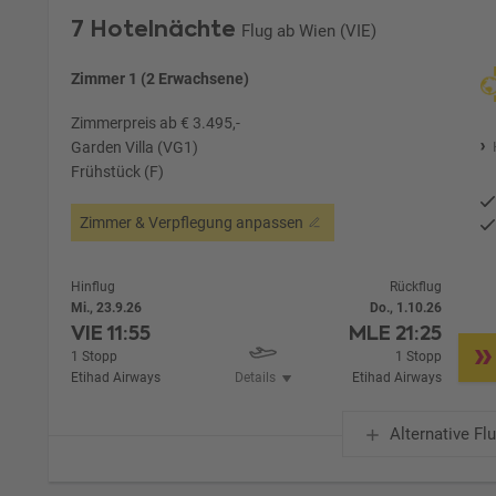
7 Hotelnächte
Flug ab Wien (VIE)
Zimmer 1 (2 Erwachsene)
Zimmerpreis ab € 3.495,-
Garden Villa (VG1)
Frühstück (F)
Zimmer & Verpflegung anpassen
Hinflug
Rückflug
Mi., 23.9.26
Do., 1.10.26
VIE
11:55
MLE
21:25
1 Stopp
1 Stopp
Etihad Airways
Details
Etihad Airways
Alternative Fl