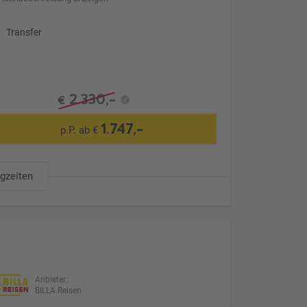
Transfer
2.330,-
€
1.747,-
p.P. ab €
ugzeiten
Anbieter:
BILLA Reisen