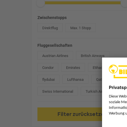
Zwischenstopps
Direktflug
Max. 1 Stopp
Fluggesellschaften
Austrian Airlines
British Airways
Condor
Emirates
Etihad Airways
flydubai
Lufthansa
Qatar Airways
Swiss International
Turkish Airlines
Filter zurücksetzen