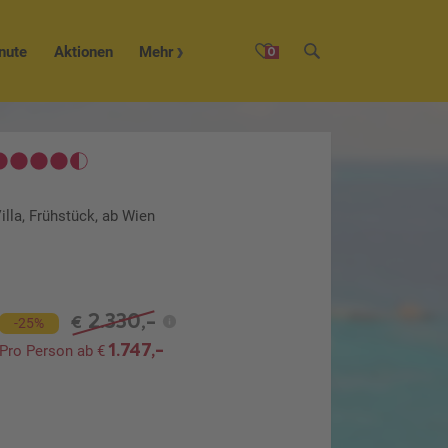
nute
Aktionen
Mehr
0
illa, Frühstück, ab Wien
2.330,-
€
-25%
1.747,-
Pro Person ab €