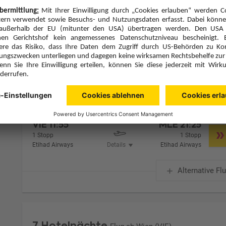
Zimmer 1 (2 Erwachsene)
Zimmerpreis ab € 3.495,-
Garden Villa (VG1)
Frühstück (F)
Zimmer & Verpflegung anpassen
Hinflug
Rückflug
So., 20.9.26
Mo., 28.9.26
VIE
11:55
MLE
21:25
1 Stopp
1 Stopp
Etihad Airways
Details
Etihad Airways
Alternative Fl
7 Hotelnächte