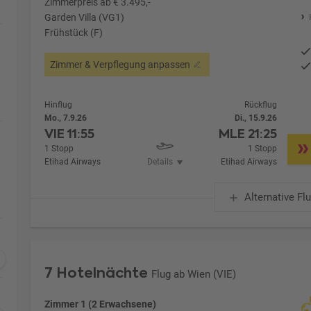
Zimmerpreis ab € 3.495,-
Garden Villa (VG1)
Frühstück (F)
Zimmer & Verpflegung anpassen
Hinflug
Rückflug
Mo., 7.9.26
Di., 15.9.26
VIE
11:55
MLE
21:25
1 Stopp
1 Stopp
Etihad Airways
Details
Etihad Airways
Alternative Fl
7 Hotelnächte
Flug ab Wien (VIE)
Zimmer 1 (2 Erwachsene)