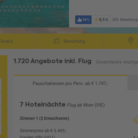
96%
5,7
/6
389
Bewertung
etails
Bewertung
1.720 Angebote
inkl. Flug
Gesamtpreis
anzeig
Pauschalreisen
pro Pers. ab € 1.747,-
7 Hotelnächte
Flug ab Wien (VIE)
Zimmer 1 (2 Erwachsene)
Zimmerpreis ab € 3.495,-
Garden Villa (VG1)