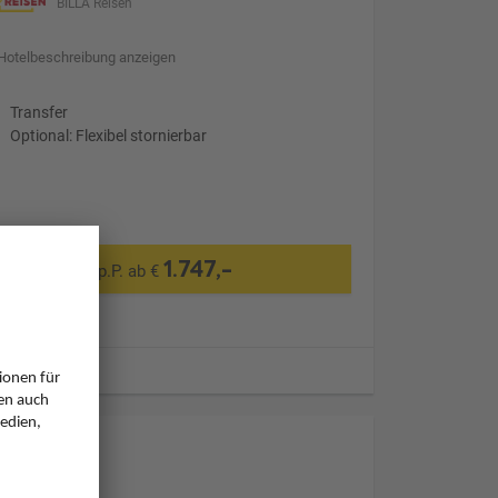
BILLA Reisen
Hotelbeschreibung anzeigen
Transfer
Optional: Flexibel stornierbar
1.747,-
p.P. ab €
ugzeiten