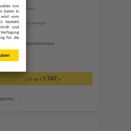
Anbieter:
BILLA Reisen
Hotelbeschreibung anzeigen
Transfer
Optional: Flexibel stornierbar
1.747,-
p.P. ab €
ugzeiten