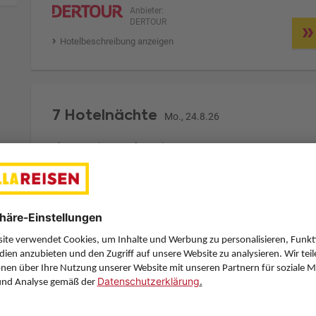
Anbieter:
DERTOUR
Hotelbeschreibung anzeigen
7 Hotelnächte
Mo., 24.8.26
Zimmer 1 (2 Erwachsene)
ge
Zimmerpreis ab € 1.384,-
Deluxe Room (DD1)
Frühstück (F)
Zimmer & Verpflegung anpassen
Anbieter:
DERTOUR