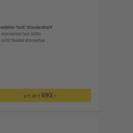
wählter Tarif: Standardtarif
stornierbar laut AGBs
nicht flexibel stornierbar
693,-
p.P. ab €