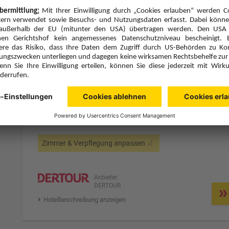
Hotelbeschreibung anzeigen
7 Hotelnächte
Mi., 12.8.26
Zimmer 1 (2 Erwachsene)
ge
Zimmerpreis ab € 1.386,-
Deluxe Room (DD1)
Frühstück (F)
Zimmer & Verpflegung anpassen
Anbieter:
DERTOUR
Hotelbeschreibung anzeigen