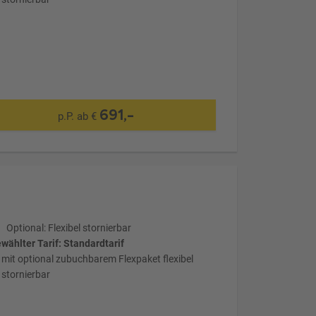
691,-
p.P. ab €
Optional: Flexibel stornierbar
wählter Tarif: Standardtarif
mit optional zubuchbarem Flexpaket flexibel
stornierbar