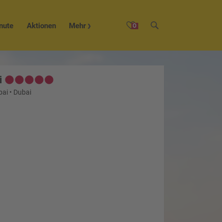
nute
Aktionen
Mehr
0
i
bai
•
Dubai