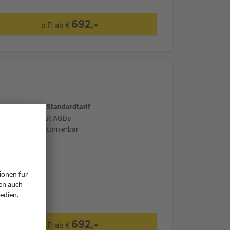
692,-
p.P. ab €
wählter Tarif: Standardtarif
stornierbar laut AGBs
nicht flexibel stornierbar
692,-
p.P. ab €