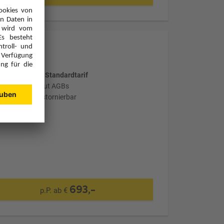
wählter Tarif: Standardtarif
stornierbar laut AGBs
nicht flexibel stornierbar
693,-
p.P. ab €