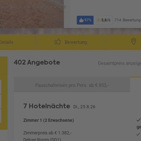
97%
5,8
/6
714
Bewertung
etails
Bewertung
402 Angebote
Gesamtpreis
anzeig
Pauschalreisen
pro Pers. ab € 853,-
7 Hotelnächte
Di., 25.8.26
Zimmer 1 (2 Erwachsene)
ge
Zimmerpreis ab € 1.382,-
Deluxe Room (DD1)