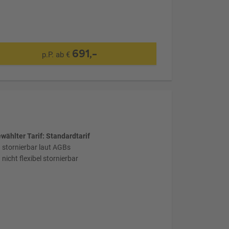
691,-
p.P. ab €
wählter Tarif: Standardtarif
stornierbar laut AGBs
nicht flexibel stornierbar