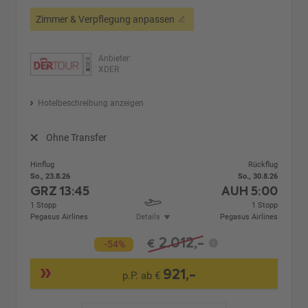
Zimmer & Verpflegung anpassen
Anbieter:
XDER
Hotelbeschreibung anzeigen
Ohne Transfer
Hinflug
Rückflug
So., 23.8.26
So., 30.8.26
GRZ
13:45
AUH
5:00
1 Stopp
1 Stopp
Pegasus Airlines
Details
Pegasus Airlines
2.012,-
€
-54%
921,-
p.P. ab €