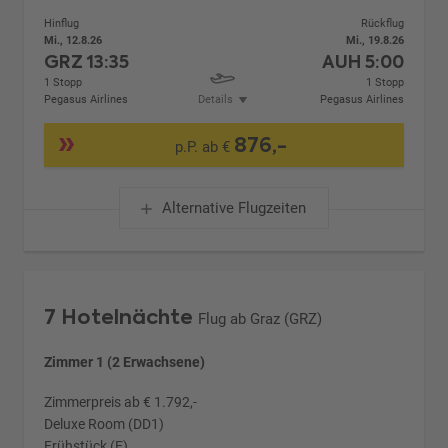
Hinflug
Rückflug
Mi., 12.8.26
Mi., 19.8.26
GRZ
13:35
AUH
5:00
1 Stopp
1 Stopp
Pegasus Airlines
Details
Pegasus Airlines
876,-
p.P. ab €
Alternative Flugzeiten
7 Hotelnächte
Flug ab Graz (GRZ)
Zimmer 1 (2 Erwachsene)
Zimmerpreis ab € 1.792,-
Deluxe Room (DD1)
Frühstück (F)