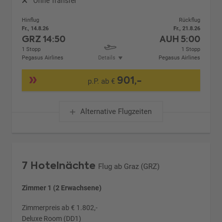
Ohne Transfer
Hinflug
Rückflug
Fr., 14.8.26
Fr., 21.8.26
GRZ
14:50
AUH
5:00
1 Stopp
1 Stopp
Pegasus Airlines
Details
Pegasus Airlines
901,-
p.P. ab €
Alternative Flugzeiten
7 Hotelnächte
Flug ab Graz (GRZ)
Zimmer 1 (2 Erwachsene)
Zimmerpreis ab € 1.802,-
Deluxe Room (DD1)