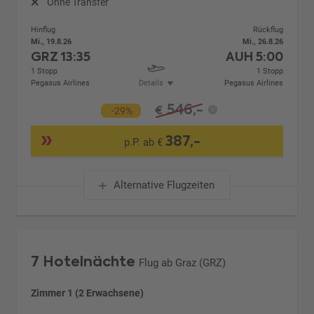
Ohne Transfer
Hinflug
Rückflug
Mi., 19.8.26
Mi., 26.8.26
GRZ
13:35
AUH
5:00
1 Stopp
1 Stopp
Pegasus Airlines
Details
Pegasus Airlines
546,-
€
-29%
387,-
p.P. ab €
Alternative Flugzeiten
7 Hotelnächte
Flug ab Graz (GRZ)
Zimmer 1 (2 Erwachsene)