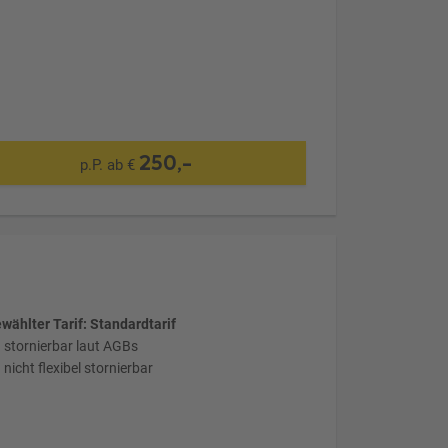
250,-
p.P. ab €
wählter Tarif: Standardtarif
stornierbar laut AGBs
nicht flexibel stornierbar