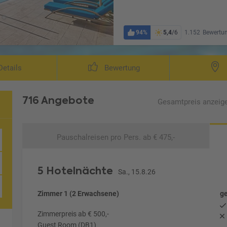
94%
5,4
/6
1.152
Bewertu
Wohnbeispiel Burj Kha
etails
Bewertung
716 Angebote
Gesamtpreis
anzeig
Pauschalreisen
pro Pers. ab € 475,-
5 Hotelnächte
Sa., 15.8.26
Zimmer 1 (2 Erwachsene)
ge
Zimmerpreis ab € 500,-
Guest Room (DB1)