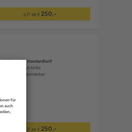
250,-
p.P. ab €
wählter Tarif: Standardtarif
stornierbar laut AGBs
nicht flexibel stornierbar
250,-
p.P. ab €