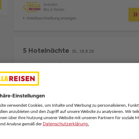
Anbieter:
BILLA Reisen
Hotelbeschreibung anzeigen
5 Hotelnächte
Di., 18.8.26
Zimmer 1 (2 Erwachsene)
ge
Zimmerpreis ab € 500,-
Guest Room (DB1)
Alles Inklusive (A)
Zimmer & Verpflegung anpassen
Anbieter:
BILLA Reisen