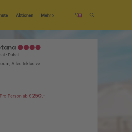
nute
Aktionen
Mehr
0
otana
bai
•
Dubai
Room, Alles Inklusive
250,-
Pro Person ab €