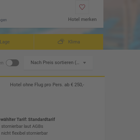
Hotel merken
ngen
lifa View Suite (Zimmercodierung WB1)
Wohn
Lage
Klima
Nach Preis sortieren (aufsteigend)
en
Hotel ohne Flug
pro Pers. ab € 250,-
wählter Tarif: Standardtarif
stornierbar laut AGBs
nicht flexibel stornierbar