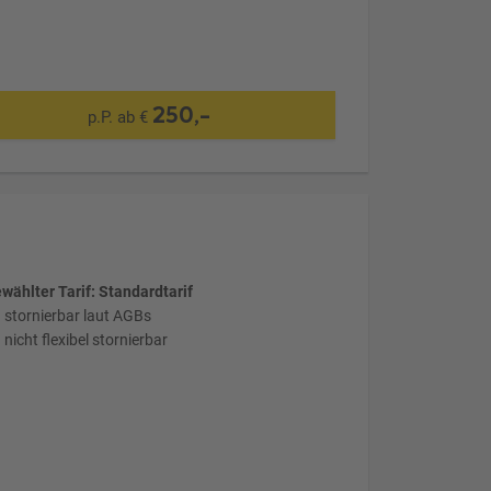
250,-
p.P. ab €
wählter Tarif: Standardtarif
stornierbar laut AGBs
nicht flexibel stornierbar