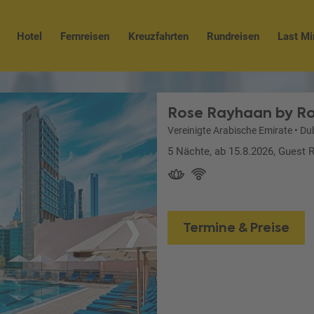
Hotel
Fernreisen
Kreuzfahrten
Rundreisen
Last Mi
Rose Rayhaan by R
Vereinigte Arabische Emirate
•
Du
5 Nächte, ab 15.8.2026, Guest 
Termine & Preise