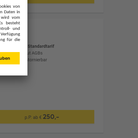
wählter Tarif: Standardtarif
stornierbar laut AGBs
nicht flexibel stornierbar
250,-
p.P. ab €