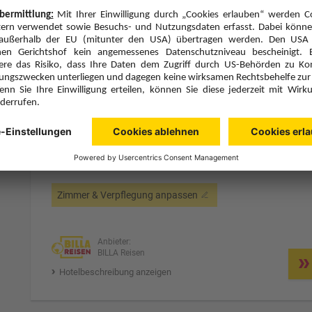
Hotelbeschreibung anzeigen
5 Hotelnächte
Mi., 19.8.26
Zimmer 1 (2 Erwachsene)
ge
Zimmerpreis ab € 500,-
Guest Room (DB1)
Alles Inklusive (A)
Zimmer & Verpflegung anpassen
Anbieter:
BILLA Reisen
Hotelbeschreibung anzeigen