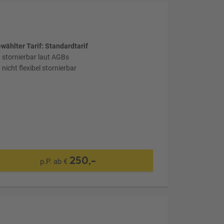
wählter Tarif: Standardtarif
stornierbar laut AGBs
nicht flexibel stornierbar
250,-
p.P. ab €