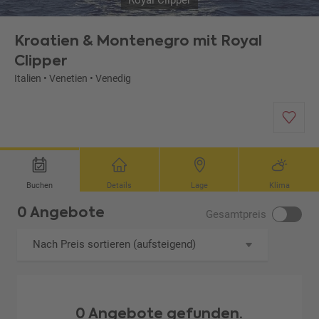
Royal Clipper
Kroatien & Montenegro mit Royal
Clipper
Italien
•
Venetien
•
Venedig
Buchen
Details
Lage
Klima
0 Angebote
Gesamtpreis
Nach Preis sortieren (aufsteigend)
0 Angebote gefunden.