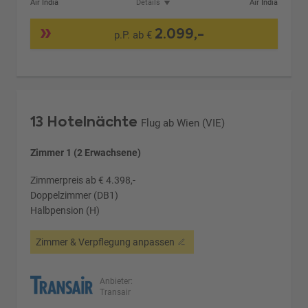
Air India
Details
Air India
2.099,-
p.P. ab €
13 Hotelnächte
Flug ab Wien (VIE)
Zimmer 1 (2 Erwachsene)
Zimmerpreis ab € 4.398,-
Doppelzimmer (DB1)
Halbpension (H)
Zimmer & Verpflegung anpassen
Anbieter:
Transair