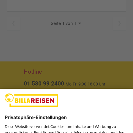
Seite 1 von 1
Hotline
01 580 99 2400
Mo-Fr: 9:00-18:00 Uhr
(ausgenommen Feiertage)
Über uns
Service
Information