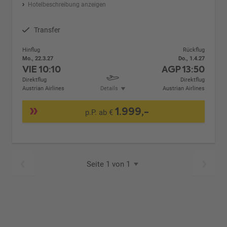
Hotelbeschreibung anzeigen
Transfer
Hinflug
Rückflug
Mo., 22.3.27
Do., 1.4.27
VIE
10:10
AGP
13:50
Direktflug
Direktflug
Austrian Airlines
Details
Austrian Airlines
1.999,-
p.P. ab €
Seite 1 von 1