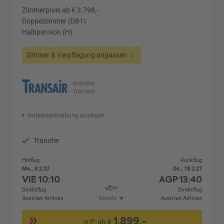
Zimmerpreis ab € 3.798,-
Doppelzimmer (DB1)
Halbpension (H)
Zimmer & Verpflegung anpassen
Anbieter:
Transair
Hotelbeschreibung anzeigen
Transfer
Hinflug
Rückflug
Mo., 8.2.27
Do., 18.2.27
VIE
10:10
AGP
13:40
Direktflug
Direktflug
Austrian Airlines
Details
Austrian Airlines
1.899,-
p.P. ab €