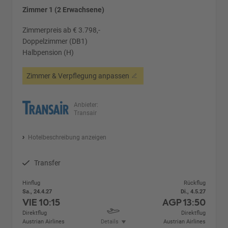
Zimmer 1 (2 Erwachsene)
Zimmerpreis ab € 3.798,-
Doppelzimmer (DB1)
Halbpension (H)
Zimmer & Verpflegung anpassen
Anbieter:
Transair
Hotelbeschreibung anzeigen
Transfer
Hinflug
Rückflug
Sa., 24.4.27
Di., 4.5.27
VIE
10:15
AGP
13:50
Direktflug
Direktflug
Austrian Airlines
Details
Austrian Airlines