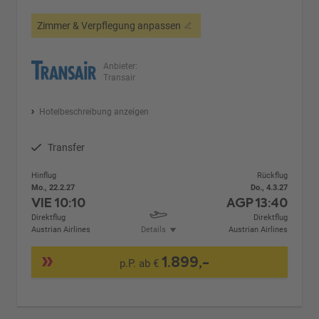
Zimmer & Verpflegung anpassen
Anbieter:
Transair
Hotelbeschreibung anzeigen
Transfer
Hinflug
Rückflug
Mo., 22.2.27
Do., 4.3.27
VIE
10:10
AGP
13:40
Direktflug
Direktflug
Austrian Airlines
Details
Austrian Airlines
1.899,-
p.P. ab €