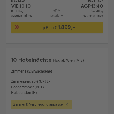
Mo., 1.3.27
Do., 11.3.27
VIE
10:10
AGP
13:40
Direktflug
Direktflug
Austrian Airlines
Details
Austrian Airlines
1.899,-
p.P. ab €
10 Hotelnächte
Flug ab Wien (VIE)
Zimmer 1 (2 Erwachsene)
Zimmerpreis ab € 3.798,-
Doppelzimmer (DB1)
Halbpension (H)
Zimmer & Verpflegung anpassen