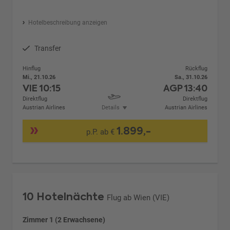
Hotelbeschreibung anzeigen
Transfer
Hinflug
Rückflug
Mi., 21.10.26
Sa., 31.10.26
VIE
10:15
AGP
13:40
Direktflug
Direktflug
Austrian Airlines
Details
Austrian Airlines
1.899,-
p.P. ab €
10 Hotelnächte
Flug ab Wien (VIE)
Zimmer 1 (2 Erwachsene)