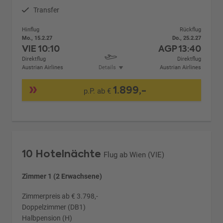
Transfer
Hinflug
Rückflug
Mo., 15.2.27
Do., 25.2.27
VIE
10:10
AGP
13:40
Direktflug
Direktflug
Austrian Airlines
Details
Austrian Airlines
1.899,-
p.P. ab €
10 Hotelnächte
Flug ab Wien (VIE)
Zimmer 1 (2 Erwachsene)
Zimmerpreis ab € 3.798,-
Doppelzimmer (DB1)
Halbpension (H)