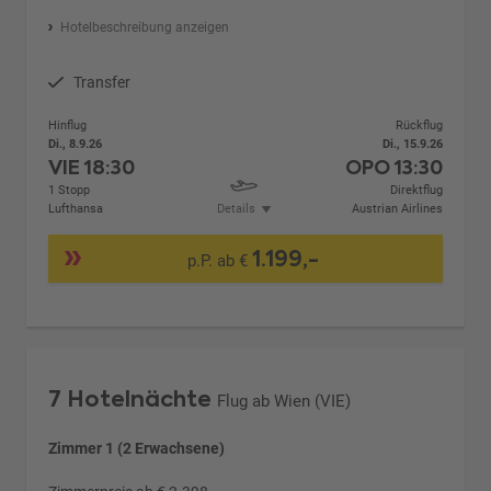
Hotelbeschreibung anzeigen
Transfer
Hinflug
Rückflug
Di., 8.9.26
Di., 15.9.26
VIE
18:30
OPO
13:30
1 Stopp
Direktflug
Lufthansa
Details
Austrian Airlines
1.199,-
p.P. ab €
7 Hotelnächte
Flug ab Wien (VIE)
Zimmer 1 (2 Erwachsene)