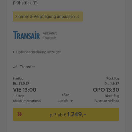
Frühstück (F)
Zimmer & Verpflegung anpassen
Anbieter:
Transair
Hotelbeschreibung anzeigen
Transfer
Hinflug
Rückflug
Di., 25.5.27
Di., 1.6.27
VIE
13:00
OPO
13:30
1 Stopp
Direktflug
Swiss International
Details
Austrian Airlines
1.249,-
p.P. ab €