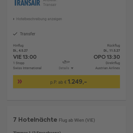
Anbieter:
Transair
Hotelbeschreibung anzeigen
Transfer
Hinflug
Rückflug
Di., 4.5.27
Di., 11.5.27
VIE
13:00
OPO
13:30
1 Stopp
Direktflug
Swiss International
Details
Austrian Airlines
1.249,-
p.P. ab €
7 Hotelnächte
Flug ab Wien (VIE)