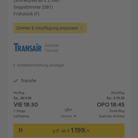
Zimmerpreis ab € 2.398,-
Doppelzimmer (DB1)
Frühstück (F)
Zimmer & Verpflegung anpassen
Anbieter:
Transair
Hotelbeschreibung anzeigen
Transfer
Hinflug
Rückflug
Sa., 26.9.26
Sa., 3.10.26
VIE
18:30
OPO
18:45
1 Stopp
Direktflug
Lufthansa
Details
Austrian Airlines
1.199,-
p.P. ab €