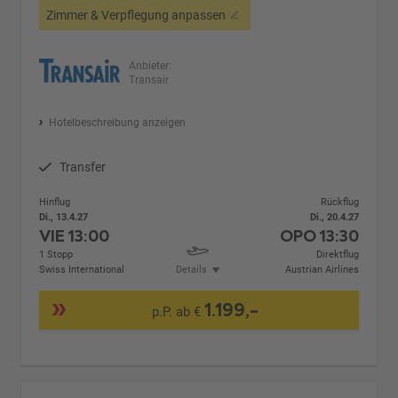
Zimmer & Verpflegung anpassen
Anbieter:
Transair
Hotelbeschreibung anzeigen
Transfer
Hinflug
Rückflug
Di., 13.4.27
Di., 20.4.27
VIE
13:00
OPO
13:30
1 Stopp
Direktflug
Swiss International
Details
Austrian Airlines
1.199,-
p.P. ab €