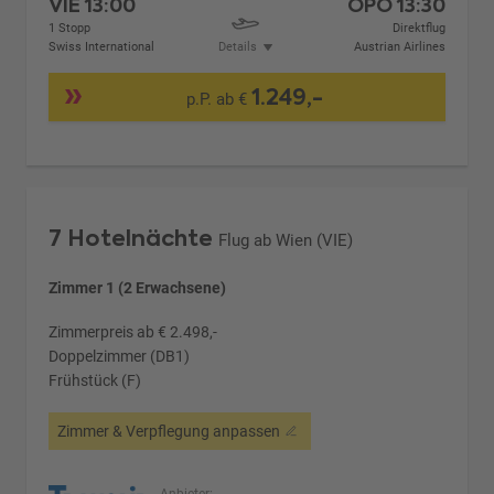
VIE
13:00
OPO
13:30
1 Stopp
Direktflug
Swiss International
Details
Austrian Airlines
1.249,-
p.P. ab €
7 Hotelnächte
Flug ab Wien (VIE)
Zimmer 1 (2 Erwachsene)
Zimmerpreis ab € 2.498,-
Doppelzimmer (DB1)
Frühstück (F)
Zimmer & Verpflegung anpassen