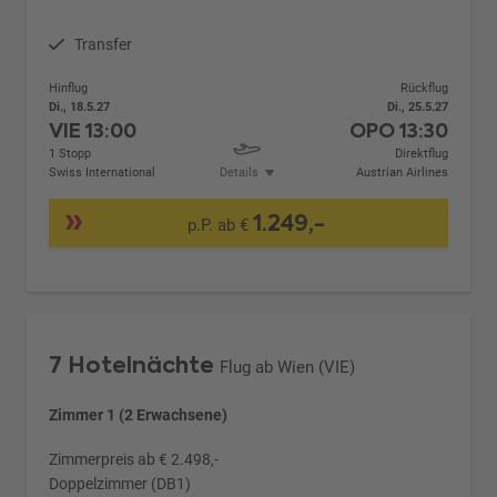
Transfer
Hinflug
Rückflug
Di., 18.5.27
Di., 25.5.27
VIE
13:00
OPO
13:30
1 Stopp
Direktflug
Swiss International
Details
Austrian Airlines
1.249,-
p.P. ab €
7 Hotelnächte
Flug ab Wien (VIE)
Zimmer 1 (2 Erwachsene)
Zimmerpreis ab € 2.498,-
Doppelzimmer (DB1)