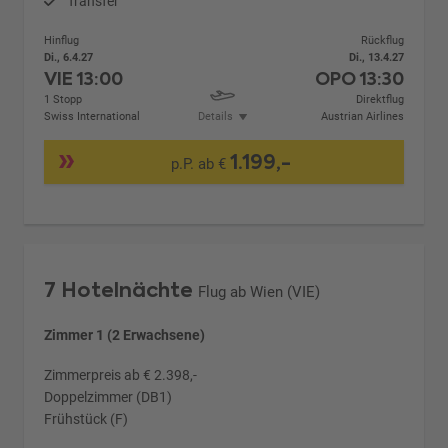
Transfer
Hinflug
Rückflug
Di., 6.4.27
Di., 13.4.27
VIE
13:00
OPO
13:30
1 Stopp
Direktflug
Swiss International
Details
Austrian Airlines
1.199,-
p.P. ab €
7 Hotelnächte
Flug ab Wien (VIE)
Zimmer 1 (2 Erwachsene)
Zimmerpreis ab € 2.398,-
Doppelzimmer (DB1)
Frühstück (F)