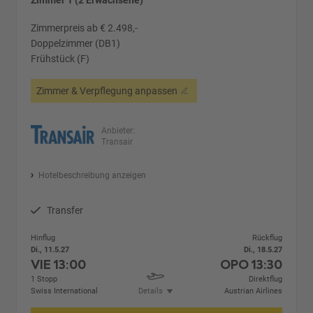
Zimmer 1 (2 Erwachsene)
Zimmerpreis ab € 2.498,-
Doppelzimmer (DB1)
Frühstück (F)
Zimmer & Verpflegung anpassen
Anbieter:
Transair
Hotelbeschreibung anzeigen
Transfer
Hinflug
Rückflug
Di., 11.5.27
Di., 18.5.27
VIE
13:00
OPO
13:30
1 Stopp
Direktflug
Swiss International
Details
Austrian Airlines