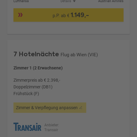
Lufthansa
Details
Austrian Airlines
1.149,-
p.P. ab €
7 Hotelnächte
Flug ab Wien (VIE)
Zimmer 1 (2 Erwachsene)
Zimmerpreis ab € 2.398,-
Doppelzimmer (DB1)
Frühstück (F)
Zimmer & Verpflegung anpassen
Anbieter:
Transair