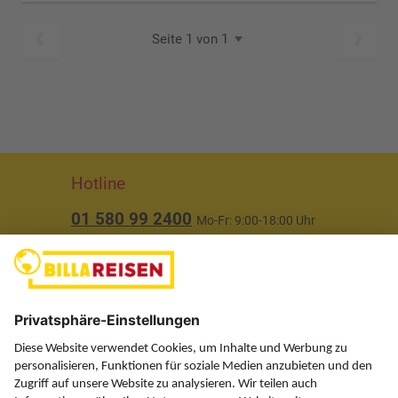
Seite 1 von 1
Hotline
01 580 99 2400
Mo-Fr: 9:00-18:00 Uhr
(ausgenommen Feiertage)
Über uns
Service
Information