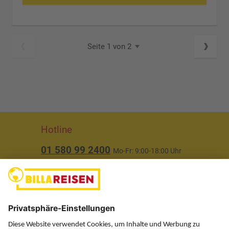
Seite 1 von 2
Hotline
01 580 99 2400
Mo-Fr: 9:00-18:00 Uhr
(ausgenommen Feiertage)
Über uns
Service