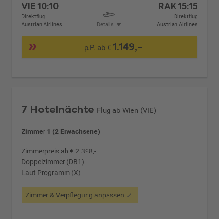
VIE
10:10
RAK
15:15
Direktflug
Direktflug
Austrian Airlines
Details
Austrian Airlines
1.149,-
p.P. ab €
7 Hotelnächte
Flug ab Wien (VIE)
Zimmer 1 (2 Erwachsene)
Zimmerpreis ab € 2.398,-
Doppelzimmer (DB1)
Laut Programm (X)
Zimmer & Verpflegung anpassen