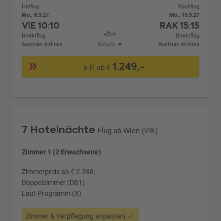
Hinflug
Rückflug
Mo., 8.3.27
Mo., 15.3.27
VIE
10:10
RAK
15:15
Direktflug
Direktflug
Austrian Airlines
Details
Austrian Airlines
1.249,-
p.P. ab €
7 Hotelnächte
Flug ab Wien (VIE)
Zimmer 1 (2 Erwachsene)
Zimmerpreis ab € 2.598,-
Doppelzimmer (DB1)
Laut Programm (X)
Zimmer & Verpflegung anpassen