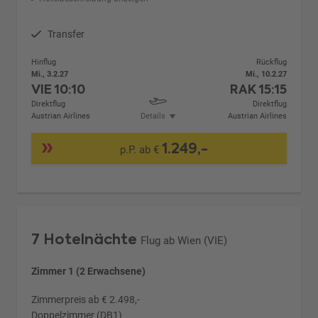
Transfer
Hinflug
Rückflug
Mi., 3.2.27
Mi., 10.2.27
VIE
10:10
RAK
15:15
Direktflug
Direktflug
Austrian Airlines
Details
Austrian Airlines
1.249,-
p.P. ab €
7 Hotelnächte
Flug ab Wien (VIE)
Zimmer 1 (2 Erwachsene)
Zimmerpreis ab € 2.498,-
Doppelzimmer (DB1)