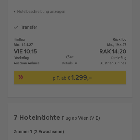
Hotelbeschreibung anzeigen
Transfer
Hinflug
Rückflug
Mo., 12.4.27
Mo., 19.4.27
VIE
10:15
RAK
14:20
Direktflug
Direktflug
Austrian Airlines
Details
Austrian Airlines
1.299,-
p.P. ab €
7 Hotelnächte
Flug ab Wien (VIE)
Zimmer 1 (2 Erwachsene)