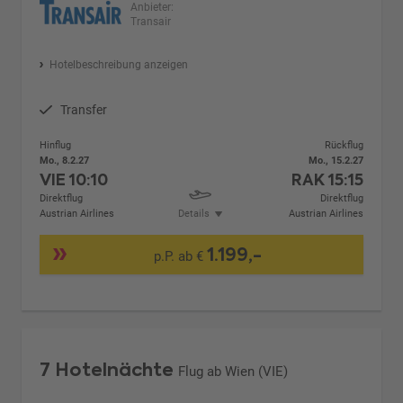
Anbieter:
Transair
Hotelbeschreibung anzeigen
Transfer
Hinflug
Rückflug
Mo., 8.2.27
Mo., 15.2.27
VIE
10:10
RAK
15:15
Direktflug
Direktflug
Austrian Airlines
Details
Austrian Airlines
1.199,-
p.P. ab €
7 Hotelnächte
Flug ab Wien (VIE)