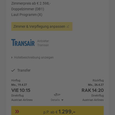
Zimmerpreis ab € 2.598,-
Doppelzimmer (DB1)
Laut Programm (X)
Zimmer & Verpflegung anpassen
Anbieter:
Transair
Hotelbeschreibung anzeigen
Transfer
Hinflug
Rückflug
Mo., 19.4.27
Mo., 26.4.27
VIE
10:15
RAK
14:20
Direktflug
Direktflug
Austrian Airlines
Details
Austrian Airlines
1.299,-
p.P. ab €