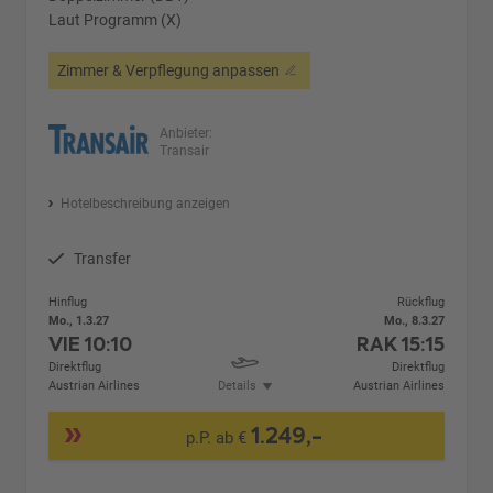
Laut Programm (X)
Zimmer & Verpflegung anpassen
Anbieter:
Transair
Hotelbeschreibung anzeigen
Transfer
Hinflug
Rückflug
Mo., 1.3.27
Mo., 8.3.27
VIE
10:10
RAK
15:15
Direktflug
Direktflug
Austrian Airlines
Details
Austrian Airlines
1.249,-
p.P. ab €