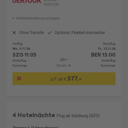
Anbieter:
DERTOUR
Hotelbeschreibung anzeigen
Ohne Transfer
Optional: Flexibel stornierbar
Hinflug
Rückflug
Mo., 9.11.26
Fr., 13.11.26
SZG
11:05
BER
13:00
Direktflug
Direktflug
Eurowings
Details
Eurowings
577,-
p.P. ab €
4 Hotelnächte
Flug ab Salzburg (SZG)