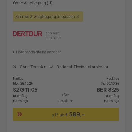
Ohne Verpflegung (U)
Zimmer & Verpflegung anpassen
Anbieter:
DERTOUR
Hotelbeschreibung anzeigen
Ohne Transfer
Optional: Flexibel stornierbar
Hinflug
Rückflug
Mo., 26.10.26
Fr., 30.10.26
SZG
11:05
BER
8:25
Direktflug
Direktflug
Eurowings
Details
Eurowings
589,-
p.P. ab €