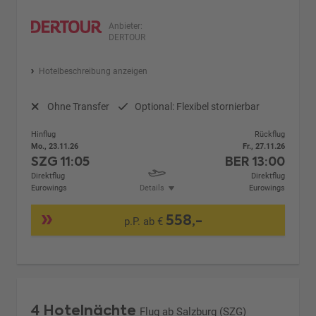
Anbieter:
DERTOUR
Hotelbeschreibung anzeigen
Ohne Transfer
Optional: Flexibel stornierbar
Hinflug
Rückflug
Mo., 23.11.26
Fr., 27.11.26
SZG
11:05
BER
13:00
Direktflug
Direktflug
Eurowings
Details
Eurowings
558,-
p.P. ab €
4 Hotelnächte
Flug ab Salzburg (SZG)