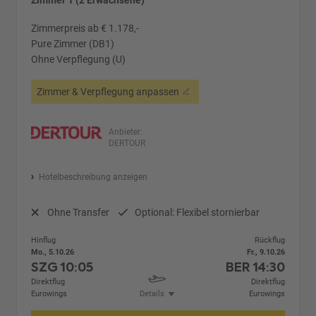
Zimmer 1 (2 Erwachsene)
Zimmerpreis ab € 1.178,-
Pure Zimmer (DB1)
Ohne Verpflegung (U)
Zimmer & Verpflegung anpassen
Anbieter:
DERTOUR
Hotelbeschreibung anzeigen
Ohne Transfer
Optional: Flexibel stornierbar
Hinflug
Rückflug
Mo., 5.10.26
Fr., 9.10.26
SZG
10:05
BER
14:30
Direktflug
Direktflug
Eurowings
Details
Eurowings