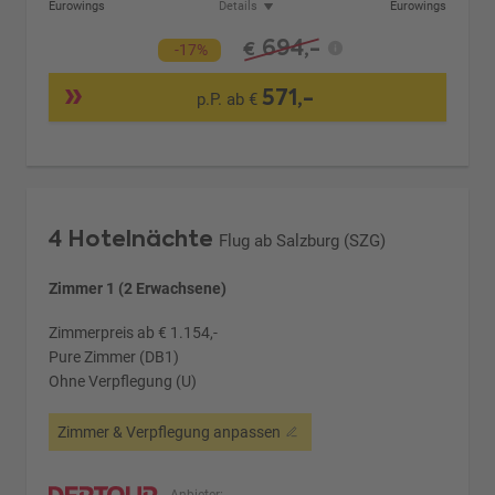
Eurowings
Details
Eurowings
694,-
€
-17%
571,-
p.P. ab €
4 Hotelnächte
Flug ab Salzburg (SZG)
Zimmer 1 (2 Erwachsene)
Zimmerpreis ab € 1.154,-
Pure Zimmer (DB1)
Ohne Verpflegung (U)
Zimmer & Verpflegung anpassen