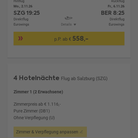
Hinflug
Rückflug
Mo., 2.11.26
Fr., 6.11.26
SZG
19:25
BER
8:25
Direktflug
Direktflug
Eurowings
Details
Eurowings
558,-
p.P. ab €
4 Hotelnächte
Flug ab Salzburg (SZG)
Zimmer 1 (2 Erwachsene)
Zimmerpreis ab € 1.116,-
Pure Zimmer (DB1)
Ohne Verpflegung (U)
Zimmer & Verpflegung anpassen