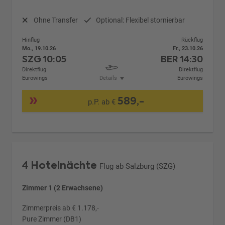
Ohne Transfer
Optional: Flexibel stornierbar
Hinflug
Rückflug
Mo., 19.10.26
Fr., 23.10.26
SZG
10:05
BER
14:30
Direktflug
Direktflug
Eurowings
Details
Eurowings
589,-
p.P. ab €
4 Hotelnächte
Flug ab Salzburg (SZG)
Zimmer 1 (2 Erwachsene)
Zimmerpreis ab € 1.178,-
Pure Zimmer (DB1)