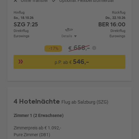
Ohne Transfer
Optional: Flexibel stornierbar
Hinflug
Rückflug
So., 18.10.26
Do., 22.10.26
SZG
7:25
BER
16:00
Direktflug
Direktflug
Eurowings
Details
Eurowings
658,-
€
-17%
546,-
p.P. ab €
4 Hotelnächte
Flug ab Salzburg (SZG)
Zimmer 1 (2 Erwachsene)
Zimmerpreis ab € 1.092,-
Pure Zimmer (DB1)