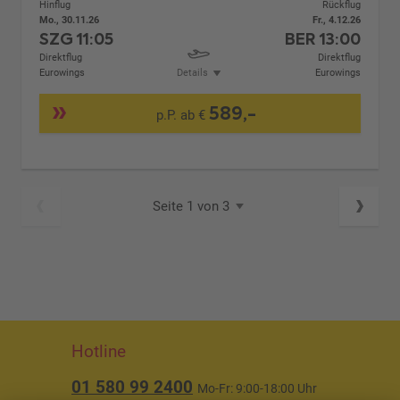
Hinflug
Rückflug
Mo., 30.11.26
Fr., 4.12.26
SZG
11:05
BER
13:00
Direktflug
Direktflug
Eurowings
Details
Eurowings
589,-
p.P. ab €
Seite 1 von 3
Hotline
01 580 99 2400
Mo-Fr: 9:00-18:00 Uhr