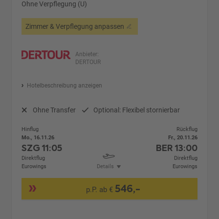
Ohne Verpflegung (U)
Zimmer & Verpflegung anpassen
Anbieter:
DERTOUR
Hotelbeschreibung anzeigen
Ohne Transfer
Optional: Flexibel stornierbar
Hinflug
Rückflug
Mo., 16.11.26
Fr., 20.11.26
SZG
11:05
BER
13:00
Direktflug
Direktflug
Eurowings
Details
Eurowings
546,-
p.P. ab €