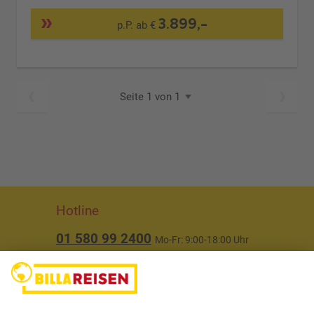
3.899,-
p.P. ab €
Seite 1 von 1
Hotline
01 580 99 2400
Mo-Fr: 9:00-18:00 Uhr
(ausgenommen Feiertage)
Über uns