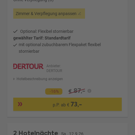
Zimmer & Verpflegung anpassen
Optional: Flexibel stornierbar
gewählter Tarif: Standardtarif
mit optional zubuchbarem Flexpaket flexibel
stornierbar
Anbieter:
DERTOUR
Hotelbeschreibung anzeigen
87,-
€
-16%
73,-
p.P. ab €
2 Hotelnächte
Sa., 12.9.26