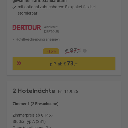
gewählter Tarif: Standardtarif
mit optional zubuchbarem Flexpaket flexibel
stornierbar
Anbieter:
DERTOUR
Hotelbeschreibung anzeigen
87,-
€
-16%
73,-
p.P. ab €
2 Hotelnächte
Fr., 11.9.26
Zimmer 1 (2 Erwachsene)
Zimmerpreis ab € 146,-
Studio Typ A (SB1)
Ohne Verpflegung (U)