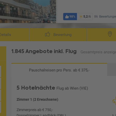
98%
5,2
/6
86
Bewertunge
etails
Bewertung
1.845 Angebote
inkl. Flug
Gesamtpreis
anzeig
Pauschalreisen
pro Pers. ab € 375,-
5 Hotelnächte
Flug ab Wien (VIE)
Zimmer 1 (2 Erwachsene)
Zimmerpreis ab € 750,-
Doppelzimmer Landblick (DBL)