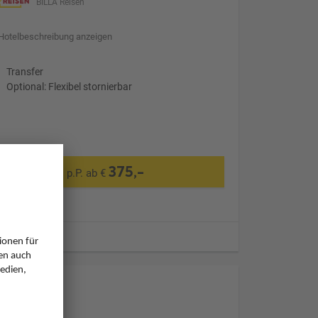
BILLA Reisen
Hotelbeschreibung anzeigen
Transfer
Optional: Flexibel stornierbar
375,-
p.P. ab €
ugzeiten