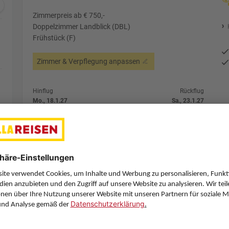
Zimmerpreis ab € 750,-
Doppelzimmer Landblick (DBL)
Frühstück (F)
Zimmer & Verpflegung anpassen
Hinflug
Rückflug
Mo., 18.1.27
Sa., 23.1.27
VIE
12:35
MLA
9:25
Direktflug
Direktflug
Air Malta
Details
Air Malta
Alternative Fl
5 Hotelnächte
Flug ab Wien (VIE)