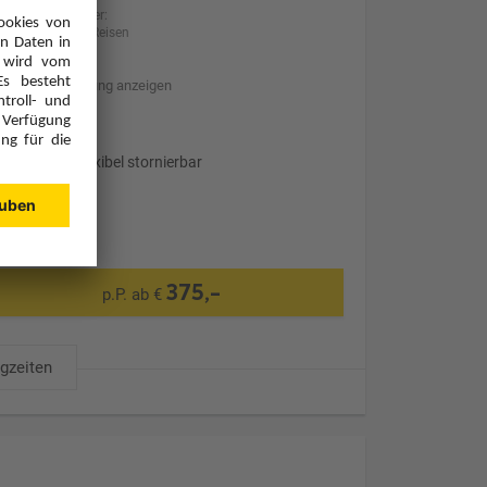
Anbieter:
BILLA Reisen
Hotelbeschreibung anzeigen
Transfer
Optional: Flexibel stornierbar
375,-
p.P. ab €
ugzeiten