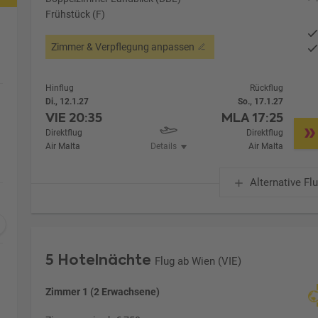
Frühstück (F)
Zimmer & Verpflegung anpassen
Hinflug
Rückflug
Di., 12.1.27
So., 17.1.27
VIE
20:35
MLA
17:25
Direktflug
Direktflug
Air Malta
Details
Air Malta
Alternative Fl
5 Hotelnächte
Flug ab Wien (VIE)
Zimmer 1 (2 Erwachsene)