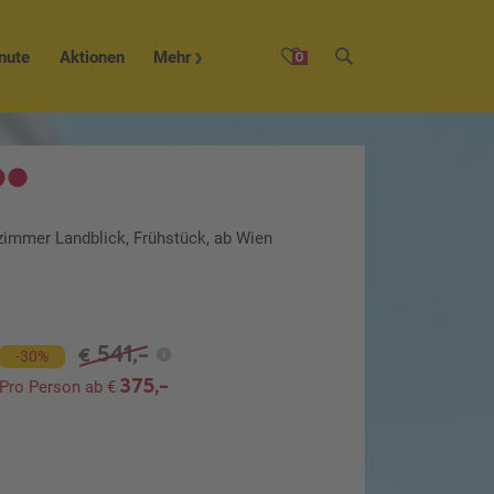
nute
Aktionen
Mehr
0
zimmer Landblick, Frühstück, ab Wien
541,-
€
-30%
375,-
Pro Person ab €