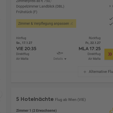
Zimmerpreis ab € 750,-
Doppelzimmer Landblick (DBL)
Frühstück (F)
Zimmer & Verpflegung anpassen
Hinflug
Rückflug
So., 17.1.27
Fr., 22.1.27
VIE
20:35
MLA
17:25
Direktflug
Direktflug
Air Malta
Details
Air Malta
Alternative Fl
5 Hotelnächte
Flug ab Wien (VIE)
Zimmer 1 (2 Erwachsene)