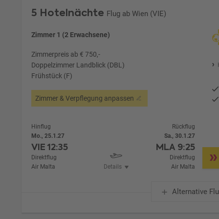
5 Hotelnächte
Flug ab Wien (VIE)
Zimmer 1 (2 Erwachsene)
Zimmerpreis ab € 750,-
Doppelzimmer Landblick (DBL)
Frühstück (F)
Zimmer & Verpflegung anpassen
Hinflug
Rückflug
Mo., 25.1.27
Sa., 30.1.27
VIE
12:35
MLA
9:25
Direktflug
Direktflug
Air Malta
Details
Air Malta
Alternative Fl