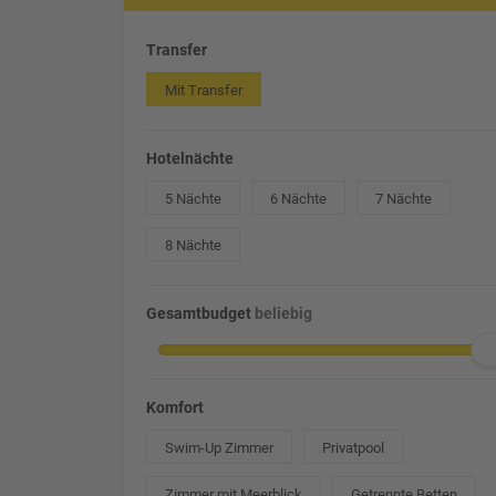
Transfer
Mit Transfer
Hotelnächte
5 Nächte
6 Nächte
7 Nächte
8 Nächte
Gesamtbudget
beliebig
Komfort
Swim-Up Zimmer
Privatpool
Zimmer mit Meerblick
Getrennte Betten