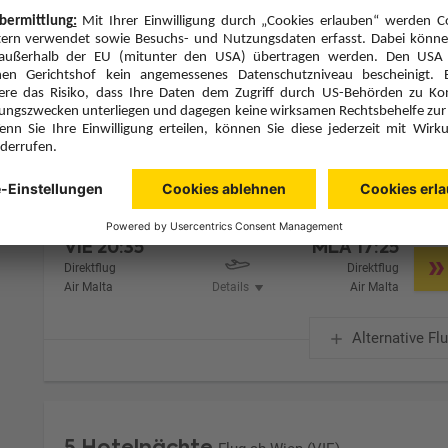
Zimmer 1 (2 Erwachsene)
Zimmerpreis ab € 750,-
Doppelzimmer Landblick (DBL)
Frühstück (F)
Zimmer & Verpflegung anpassen
Hinflug
Rückflug
Di., 19.1.27
So., 24.1.27
VIE
20:35
MLA
17:25
Direktflug
Direktflug
Air Malta
Details
Air Malta
Alternative Fl
5 Hotelnächte