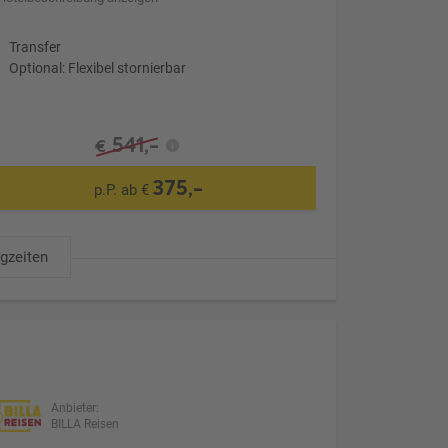
Transfer
Optional: Flexibel stornierbar
541,-
€
375,-
p.P. ab €
ugzeiten
Anbieter:
BILLA Reisen