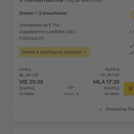
Flug ab Wien (VIE)
Zimmer 1 (2 Erwachsene)
Zimmerpreis ab € 750,-
Doppelzimmer Landblick (DBL)
Frühstück (F)
Zimmer & Verpflegung anpassen
Hinflug
Rückflug
So., 24.1.27
Fr., 29.1.27
VIE
20:35
MLA
17:25
Direktflug
Direktflug
Air Malta
Details
Air Malta
Alternative Fl