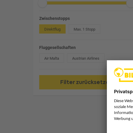
Zwischenstopps
Direktflug
Max. 1 Stopp
Fluggesellschaften
Air Malta
Austrian Airlines
Filter zurücksetzen