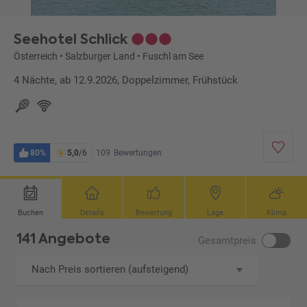
Seehotel Schlick
Österreich
•
Salzburger Land
•
Fuschl am See
4 Nächte, ab 12.9.2026, Doppelzimmer, Frühstück
80%
5,0
/6
109
Bewertungen
Buchen
Details
Bewertung
Lage
Klima
141 Angebote
Gesamtpreis
Nach Preis sortieren (aufsteigend)