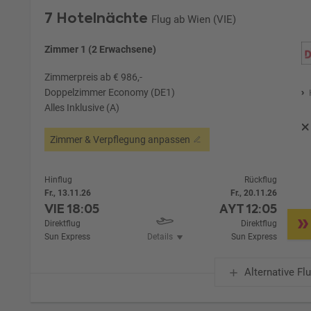
7 Hotelnächte
Flug ab Wien (VIE)
Zimmer 1 (2 Erwachsene)
Zimmerpreis ab € 986,-
Doppelzimmer Economy (DE1)
Alles Inklusive (A)
Zimmer & Verpflegung anpassen
Hinflug
Rückflug
Fr., 13.11.26
Fr., 20.11.26
VIE
18:05
AYT
12:05
Direktflug
Direktflug
Sun Express
Details
Sun Express
Alternative Fl