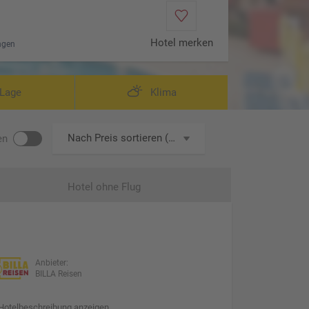
Hotel merken
ngen
eispiel Doppelzimmer
Lage
Klima
Nach Preis sortieren (aufsteigend)
en
Hotel ohne Flug
Anbieter:
BILLA Reisen
Hotelbeschreibung anzeigen