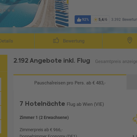
92%
5,4
/6
3.392
Bewertu
Wohnb
etails
Bewertung
2.192 Angebote
inkl. Flug
Gesamtpreis
anzeig
Pauschalreisen
pro Pers. ab € 483,-
7 Hotelnächte
Flug ab Wien (VIE)
Zimmer 1 (2 Erwachsene)
Zimmerpreis ab € 966,-
Doppelzimmer Economy (DE1)