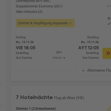
Zimmerpreis ab € 966,-
Doppelzimmer Economy (DE1)
Alles Inklusive (A)
Zimmer & Verpflegung anpassen
Hinflug
Rückflug
Do., 12.11.26
Do., 19.11.26
VIE
18:05
AYT
12:05
Direktflug
Direktflug
Sun Express
Details
Sun Express
Alternative Fl
7 Hotelnächte
Flug ab Wien (VIE)
Zimmer 1 (2 Erwachsene)