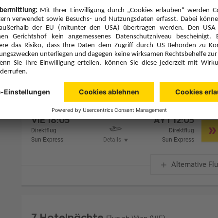
Zimmer 1 (2 Erwachsene)
Zimmerpreis ab € 982,-
Doppelzimmer Economy (DE1)
Alles Inklusive (A)
Zimmer & Verpflegung anpassen
Hinflug
Rückflug
Do., 12.11.26
Do., 19.11.26
VIE
18:05
AYT
12:05
Direktflug
Direktflug
Sun Express
Details
Sun Express
Alternative Fl
7 Hotelnächte