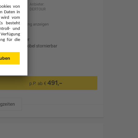
Anbieter:
DERTOUR
Hotelbeschreibung anzeigen
Ohne Transfer
Optional: Flexibel stornierbar
491,-
p.P. ab €
ugzeiten