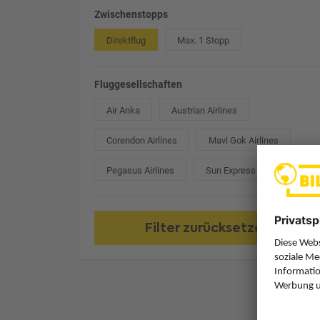
Zwischenstopps
Direktflug
Max. 1 Stopp
Fluggesellschaften
Air Anka
Austrian Airlines
Corendon Airlines
Mavi Gok Airlines
Pegasus Airlines
Sun Express
Filter zurücksetzen