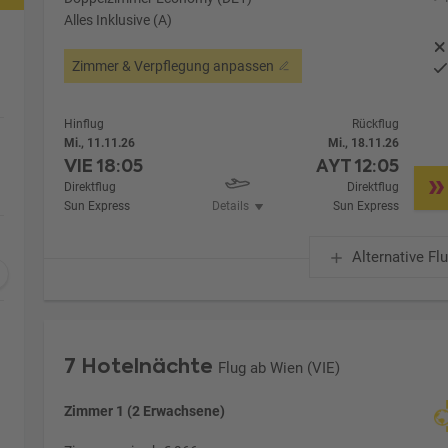
Alles Inklusive (A)
Zimmer & Verpflegung anpassen
Hinflug
Rückflug
Mi., 11.11.26
Mi., 18.11.26
VIE
18:05
AYT
12:05
Direktflug
Direktflug
Sun Express
Details
Sun Express
Alternative Fl
7 Hotelnächte
Flug ab Wien (VIE)
Zimmer 1 (2 Erwachsene)