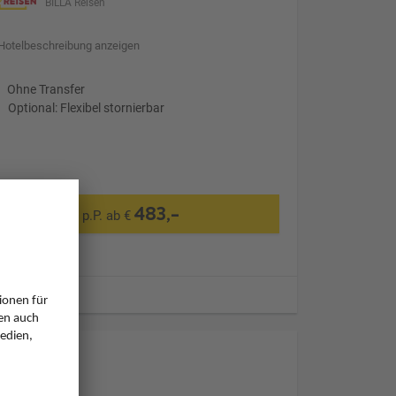
BILLA Reisen
Hotelbeschreibung anzeigen
Ohne Transfer
Optional: Flexibel stornierbar
483,-
p.P. ab €
ugzeiten