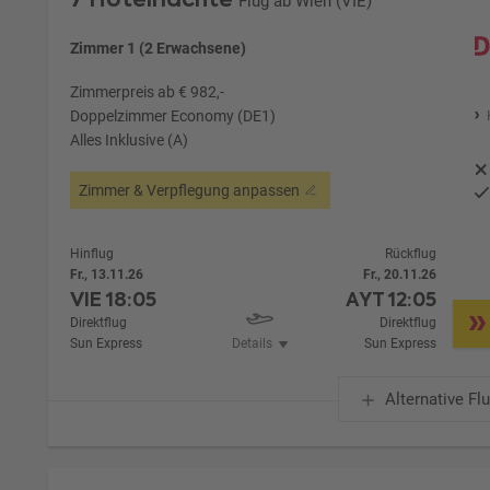
Flug ab Wien (VIE)
Zimmer 1 (2 Erwachsene)
Zimmerpreis ab € 982,-
Doppelzimmer Economy (DE1)
Alles Inklusive (A)
Zimmer & Verpflegung anpassen
Hinflug
Rückflug
Fr., 13.11.26
Fr., 20.11.26
VIE
18:05
AYT
12:05
Direktflug
Direktflug
Sun Express
Details
Sun Express
Alternative Fl