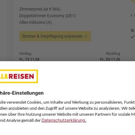
Zimmerpreis ab € 966,-
Doppelzimmer Economy (DE1)
Alles Inklusive (A)
Zimmer & Verpflegung anpassen
Hinflug
Rückflug
Fr., 13.11.26
Fr., 20.11.26
VIE
18:05
AYT
12:05
Direktflug
Direktflug
Sun Express
Details
Sun Express
Alternative Fl
7 Hotelnächte
Flug ab Wien (VIE)