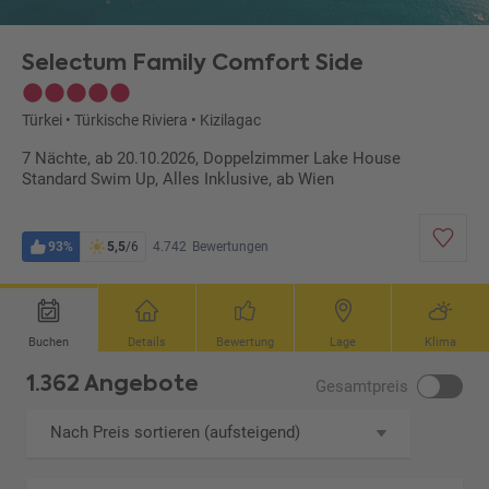
Selectum Family Comfort Side
Türkei
•
Türkische Riviera
•
Kizilagac
7 Nächte, ab 20.10.2026, Doppelzimmer Lake House
Standard Swim Up, Alles Inklusive, ab Wien
93%
5,5
/6
4.742
Bewertungen
Buchen
Details
Bewertung
Lage
Klima
1.362 Angebote
Gesamtpreis
Nach Preis sortieren (aufsteigend)