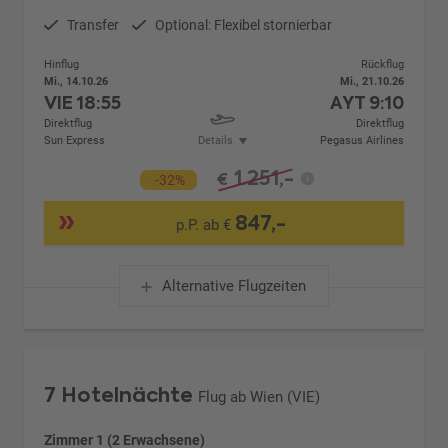
Transfer
Optional: Flexibel stornierbar
Hinflug
Rückflug
Mi., 14.10.26
Mi., 21.10.26
VIE
18:55
AYT
9:10
Direktflug
Direktflug
Sun Express
Details
Pegasus Airlines
1.251,-
€
-32%
847,-
p.P. ab €
Alternative Flugzeiten
7 Hotelnächte
Flug ab Wien (VIE)
Zimmer 1 (2 Erwachsene)