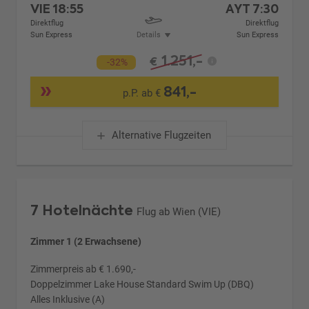
VIE
18:55
AYT
7:30
Direktflug
Direktflug
Sun Express
Details
Sun Express
1.251,-
€
-32%
841,-
p.P. ab €
Alternative Flugzeiten
7 Hotelnächte
Flug ab Wien (VIE)
Zimmer 1 (2 Erwachsene)
Zimmerpreis ab € 1.690,-
Doppelzimmer Lake House Standard Swim Up (DBQ)
Alles Inklusive (A)