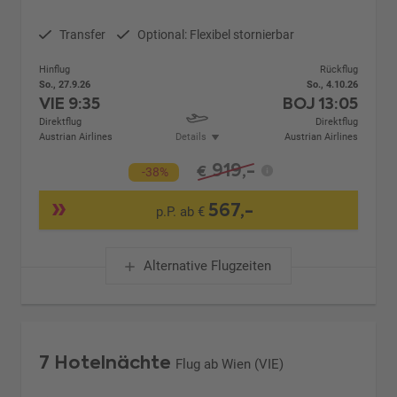
Transfer
Optional: Flexibel stornierbar
Hinflug
Rückflug
So., 27.9.26
So., 4.10.26
VIE
9:35
BOJ
13:05
Direktflug
Direktflug
Austrian Airlines
Details
Austrian Airlines
919,-
€
-38%
567,-
p.P. ab €
Alternative Flugzeiten
7 Hotelnächte
Flug ab Wien (VIE)