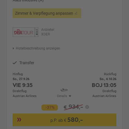
Zimmer & Verpflegung anpassen
Anbieter:
XDER
Hotelbeschreibung anzeigen
Transfer
Hinflug
Rückflug
So., 27.9.26
So., 4.10.26
VIE
9:35
BOJ
13:05
Direktflug
Direktflug
Austrian Airlines
Details
Austrian Airlines
934,-
€
-37%
580,-
p.P. ab €