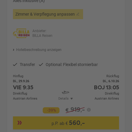
Alles Inklusive (A)
Zimmer & Verpflegung anpassen
Anbieter:
BILLA Reisen
Hotelbeschreibung anzeigen
Transfer
Optional: Flexibel stornierbar
Hinflug
Rückflug
Di., 29.9.26
Di., 6.10.26
VIE
9:35
BOJ
13:05
Direktflug
Direktflug
Austrian Airlines
Details
Austrian Airlines
919,-
€
-39%
560,-
p.P. ab €