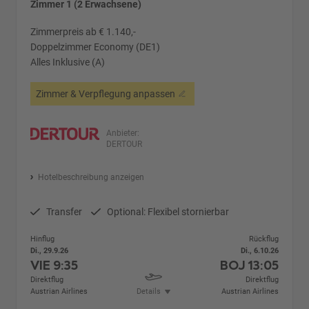
Zimmer 1 (2 Erwachsene)
Zimmerpreis ab € 1.140,-
Doppelzimmer Economy (DE1)
Alles Inklusive (A)
Zimmer & Verpflegung anpassen
Anbieter:
DERTOUR
Hotelbeschreibung anzeigen
Transfer
Optional: Flexibel stornierbar
Hinflug
Rückflug
Di., 29.9.26
Di., 6.10.26
VIE
9:35
BOJ
13:05
Direktflug
Direktflug
Austrian Airlines
Details
Austrian Airlines