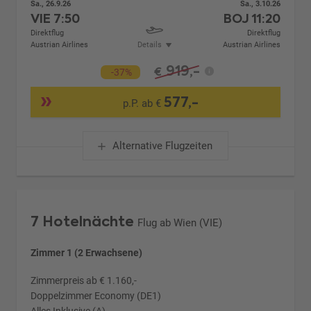
Sa., 26.9.26
Sa., 3.10.26
VIE
7:50
BOJ
11:20
Direktflug
Direktflug
Austrian Airlines
Details
Austrian Airlines
919,-
€
-37%
577,-
p.P. ab €
Alternative Flugzeiten
7 Hotelnächte
Flug ab Wien (VIE)
Zimmer 1 (2 Erwachsene)
Zimmerpreis ab € 1.160,-
Doppelzimmer Economy (DE1)
Alles Inklusive (A)