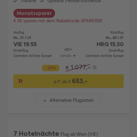
Transfer
Optional: Flexibel stornierbar
Monatssparer
€ 50 sparen mit dem Rabattcode SPARER50
Hinflug
Rückflug
Do., 21.1.27
Do., 28.1.27
VIE
19:55
HRG
15:30
Direktflug
Direktflug
Corendon Airlines Europe
Details
Corendon Airlines Europe
1.077,-
€
-39%
653,-
p.P. ab €
Alternative Flugzeiten
7 Hotelnächte
Flug ab Wien (VIE)