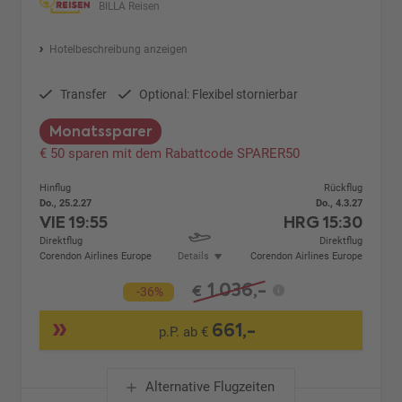
BILLA Reisen
Hotelbeschreibung anzeigen
Transfer
Optional: Flexibel stornierbar
Monatssparer
€ 50 sparen mit dem Rabattcode SPARER50
Hinflug
Rückflug
Do., 25.2.27
Do., 4.3.27
VIE
19:55
HRG
15:30
Direktflug
Direktflug
Corendon Airlines Europe
Details
Corendon Airlines Europe
1.036,-
€
-36%
661,-
p.P. ab €
Alternative Flugzeiten