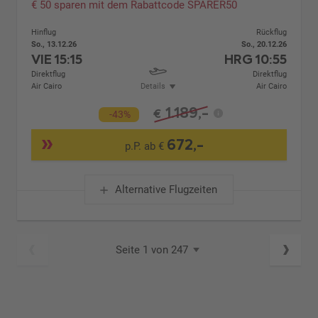
€ 50 sparen mit dem Rabattcode SPARER50
Hinflug
Rückflug
So., 13.12.26
So., 20.12.26
VIE
15:15
HRG
10:55
Direktflug
Direktflug
Air Cairo
Details
Air Cairo
1.189,-
€
-43%
672,-
p.P. ab €
Alternative Flugzeiten
Seite 1 von 247