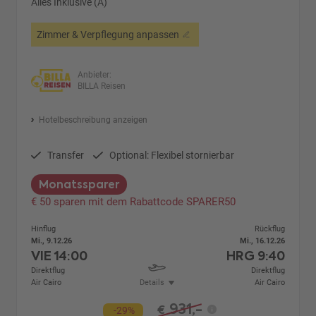
Alles Inklusive (A)
Zimmer & Verpflegung anpassen
Anbieter:
BILLA Reisen
Hotelbeschreibung anzeigen
Transfer
Optional: Flexibel stornierbar
Monatssparer
€ 50 sparen mit dem Rabattcode SPARER50
Hinflug
Rückflug
Mi., 9.12.26
Mi., 16.12.26
VIE
14:00
HRG
9:40
Direktflug
Direktflug
Air Cairo
Details
Air Cairo
931,-
€
-29%