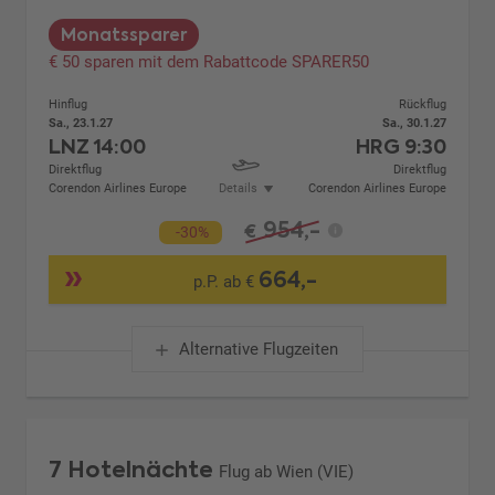
Monatssparer
€ 50 sparen mit dem Rabattcode SPARER50
Hinflug
Rückflug
Sa., 23.1.27
Sa., 30.1.27
LNZ
14:00
HRG
9:30
Direktflug
Direktflug
Corendon Airlines Europe
Details
Corendon Airlines Europe
954,-
€
-30%
664,-
p.P. ab €
Alternative Flugzeiten
7 Hotelnächte
Flug ab Wien (VIE)