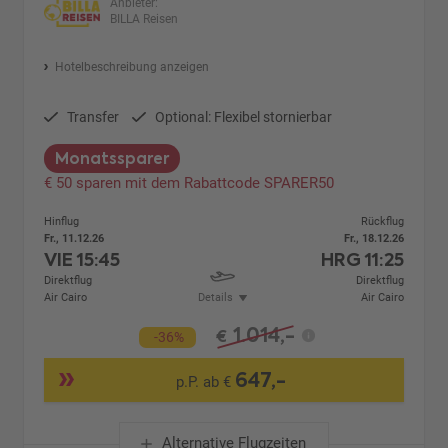
Anbieter:
BILLA Reisen
Hotelbeschreibung anzeigen
Transfer
Optional: Flexibel stornierbar
Monatssparer
€ 50 sparen mit dem Rabattcode SPARER50
Hinflug
Rückflug
Fr., 11.12.26
Fr., 18.12.26
VIE
15:45
HRG
11:25
Direktflug
Direktflug
Air Cairo
Details
Air Cairo
1.014,-
€
-36%
647,-
p.P. ab €
Alternative Flugzeiten