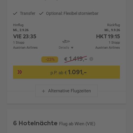
Transfer
Optional: Flexibel stornierbar
Hinflug
Rückflug
Mi., 2.9.26
Mi., 9.9.26
VIE
23:35
HKT
19:15
1 Stopp
1 Stopp
Austrian Airlines
Details
Austrian Airlines
1.419,-
€
-23%
1.091,-
p.P. ab €
Alternative Flugzeiten
6 Hotelnächte
Flug ab Wien (VIE)