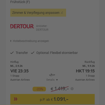
Frühstück (F)
Zimmer & Verpflegung anpassen
Anbieter:
DERTOUR
Hotelbeschreibung anzeigen
Transfer
Optional: Flexibel stornierbar
Hinflug
Rückflug
Mi., 2.9.26
Mi., 9.9.26
VIE
23:35
HKT
19:15
1 Stopp
1 Stopp
Austrian Airlines
Details
Austrian Airlines
1.419,-
€
-23%
1.091,-
p.P. ab €