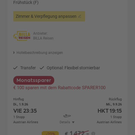
Frühstück (F)
Zimmer & Verpflegung anpassen
Anbieter:
BILLA Reisen
Hotelbeschreibung anzeigen
Transfer
Optional: Flexibel stornierbar
Monatssparer
€ 100 sparen mit dem Rabattcode SPARER100
Hinflug
Rückflug
Di., 1.9.26
Mi., 9.9.26
VIE
23:35
HKT
19:15
1 Stopp
1 Stopp
Austrian Airlines
Details
Austrian Airlines
1.472,-
€
-20%