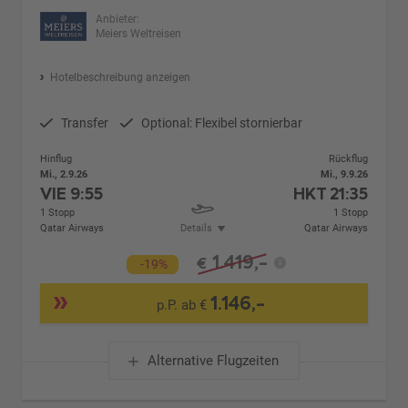
Anbieter:
Meiers Weltreisen
Hotelbeschreibung anzeigen
Transfer
Optional: Flexibel stornierbar
Hinflug
Rückflug
Mi., 2.9.26
Mi., 9.9.26
VIE
9:55
HKT
21:35
1 Stopp
1 Stopp
Qatar Airways
Details
Qatar Airways
1.419,-
€
-19%
1.146,-
p.P. ab €
Alternative Flugzeiten