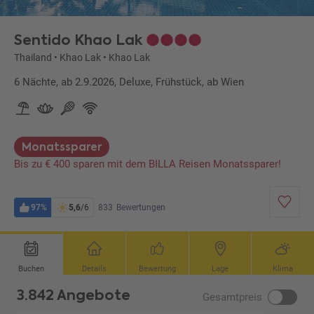
Sentido Khao Lak
Thailand
•
Khao Lak
•
Khao Lak
6 Nächte, ab 2.9.2026, Deluxe, Frühstück, ab Wien
Monatssparer
Bis zu € 400 sparen mit dem BILLA Reisen Monatssparer!
97%
5,6
/6
833
Bewertungen
Buchen
Details
Bewertung
Lage
Klima
3.842 Angebote
Gesamtpreis