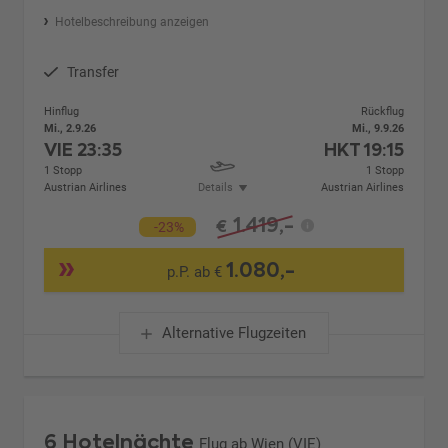
Hotelbeschreibung anzeigen
Transfer
Hinflug
Rückflug
Mi., 2.9.26
Mi., 9.9.26
VIE
23:35
HKT
19:15
1 Stopp
1 Stopp
Austrian Airlines
Details
Austrian Airlines
1.419,-
€
-23%
1.080,-
p.P. ab €
Alternative Flugzeiten
6 Hotelnächte
Flug ab Wien (VIE)