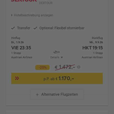
DERTOUR
Hotelbeschreibung anzeigen
Transfer
Optional: Flexibel stornierbar
Hinflug
Rückflug
Di., 1.9.26
Mi., 9.9.26
VIE
23:35
HKT
19:15
1 Stopp
1 Stopp
Austrian Airlines
Details
Austrian Airlines
1.472,-
€
-20%
1.170,-
p.P. ab €
Alternative Flugzeiten