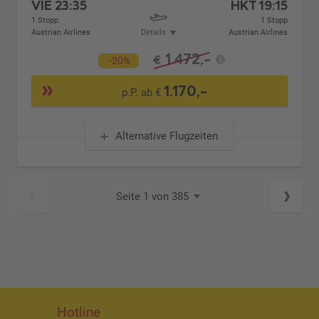
VIE
23:35
HKT
19:15
1 Stopp
1 Stopp
Austrian Airlines
Details
Austrian Airlines
1.472,-
€
-20%
1.170,-
p.P. ab €
Alternative Flugzeiten
Seite 1 von 385
Hotline