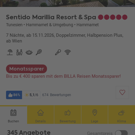
Sentido Marillia Resort & Spa
Tunesien
•
Hammamet & Umgebung
•
Hammamet
7 Nächte, ab 15.11.2026, Doppelzimmer, Halbpension Plus,
ab Wien
Monatssparer
Bis zu € 400 sparen mit dem BILLA Reisen Monatssparer!
86%
5,1
/6
674
Bewertungen
Buchen
Details
Bewertung
Lage
Klima
345 Angebote
Gesamtpreis