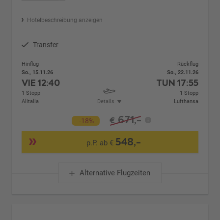
Hotelbeschreibung anzeigen
Transfer
Hinflug
Rückflug
So., 15.11.26
So., 22.11.26
VIE
12:40
TUN
17:55
1 Stopp
1 Stopp
Alitalia
Details
Lufthansa
671,-
€
-18%
548,-
p.P. ab €
Alternative Flugzeiten