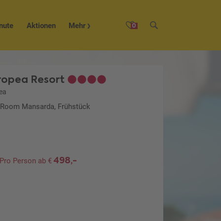
nute
Aktionen
Mehr
0
Tropea Resort
ea
e Room Mansarda, Frühstück
498,-
Pro Person ab €