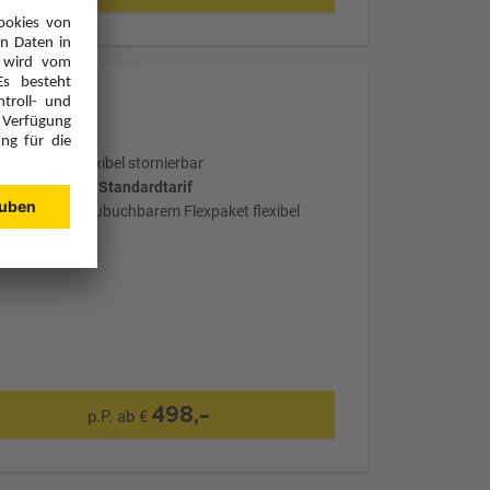
Optional: Flexibel stornierbar
wählter Tarif: Standardtarif
mit optional zubuchbarem Flexpaket flexibel
stornierbar
498,-
p.P. ab €