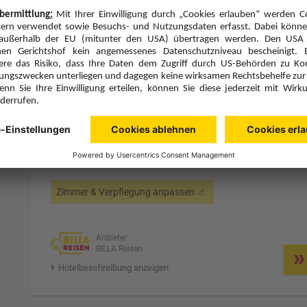
Hotelbeschreibung anzeigen
7 Hotelnächte
Do., 8.10.26
Zimmer 1 (2 Erwachsene)
ge
Zimmerpreis ab € 996,-
Double Room Mansarda (DB1)
Frühstück (F)
Zimmer & Verpflegung anpassen
Anbieter:
BILLA Reisen
Hotelbeschreibung anzeigen