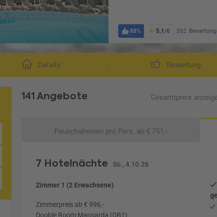
88%
5,1
/6
262
Bewertung
Details
Bewertung
141 Angebote
Gesamtpreis
anzeig
Pauschalreisen
pro Pers. ab € 751,-
7 Hotelnächte
So., 4.10.26
Zimmer 1 (2 Erwachsene)
ge
Zimmerpreis ab € 996,-
Double Room Mansarda (DB1)