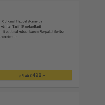
Optional: Flexibel stornierbar
wählter Tarif: Standardtarif
mit optional zubuchbarem Flexpaket flexibel
stornierbar
498,-
p.P. ab €