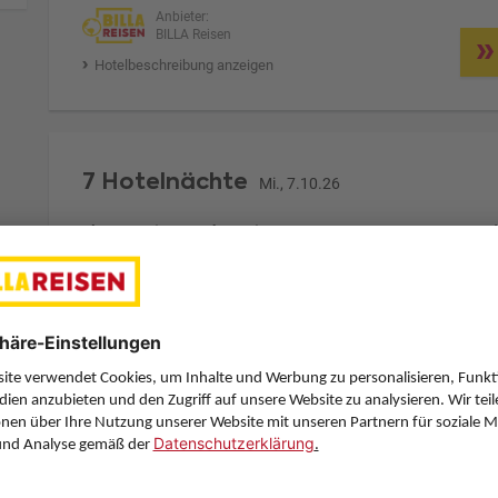
Anbieter:
BILLA Reisen
Hotelbeschreibung anzeigen
7 Hotelnächte
Mi., 7.10.26
Zimmer 1 (2 Erwachsene)
ge
Zimmerpreis ab € 996,-
Double Room Mansarda (DB1)
Frühstück (F)
Zimmer & Verpflegung anpassen
Anbieter:
BILLA Reisen