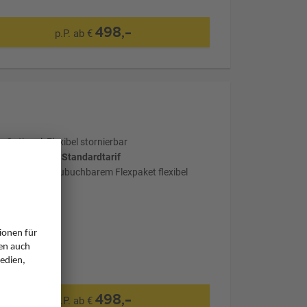
498,-
p.P. ab €
Optional: Flexibel stornierbar
wählter Tarif: Standardtarif
mit optional zubuchbarem Flexpaket flexibel
stornierbar
498,-
p.P. ab €