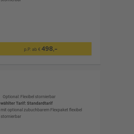
498,-
p.P. ab €
Optional: Flexibel stornierbar
wählter Tarif: Standardtarif
mit optional zubuchbarem Flexpaket flexibel
stornierbar