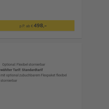
498,-
p.P. ab €
Optional: Flexibel stornierbar
wählter Tarif: Standardtarif
mit optional zubuchbarem Flexpaket flexibel
stornierbar