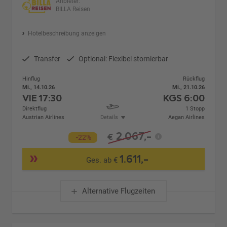
Anbieter:
BILLA Reisen
Hotelbeschreibung anzeigen
Transfer
Optional: Flexibel stornierbar
Hinflug
Rückflug
Mi., 14.10.26
Mi., 21.10.26
VIE
17:30
KGS
6:00
Direktflug
1 Stopp
Austrian Airlines
Details
Aegan Airlines
2.067,-
€
-22%
1.611,-
Ges. ab €
Alternative Flugzeiten