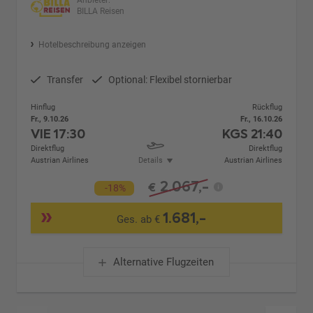
BILLA Reisen
Hotelbeschreibung anzeigen
Transfer
Optional: Flexibel stornierbar
Hinflug
Rückflug
Fr., 9.10.26
Fr., 16.10.26
VIE
17:30
KGS
21:40
Direktflug
Direktflug
Austrian Airlines
Details
Austrian Airlines
2.067,-
€
-18%
1.681,-
Ges. ab €
Alternative Flugzeiten