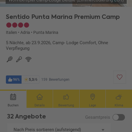
Wohnbeispiel Camp-Lodge Deluxe (Zimmercodierung CD1)
Sentido Punta Marina Premium Camp
Italien
•
Adria
•
Punta Marina
5 Nächte, ab 23.9.2026, Camp- Lodge Comfort, Ohne
Verpflegung
96%
5,3
/6
159
Bewertungen
Buchen
Details
Bewertung
Lage
Klima
32 Angebote
Gesamtpreis
Nach Preis sortieren (aufsteigend)