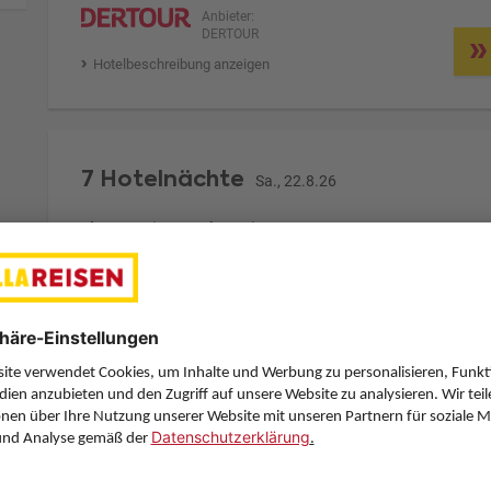
Anbieter:
DERTOUR
Hotelbeschreibung anzeigen
7 Hotelnächte
Sa., 22.8.26
Zimmer 1 (2 Erwachsene)
ge
Zimmerpreis ab € 752,-
Camp-Lodge Comfort (CF1)
Ohne Verpflegung (U)
Zimmer & Verpflegung anpassen
Anbieter:
DERTOUR