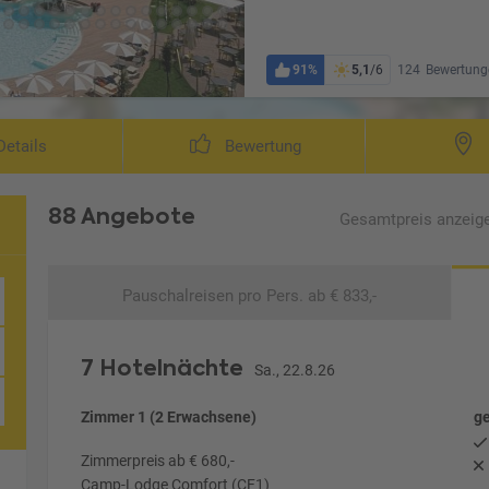
91%
5,1
/6
124
Bewertung
etails
Bewertung
88 Angebote
Gesamtpreis
anzeig
Pauschalreisen
pro Pers. ab € 833,-
7 Hotelnächte
Sa., 22.8.26
Zimmer 1 (2 Erwachsene)
ge
Zimmerpreis ab € 680,-
Camp-Lodge Comfort (CF1)