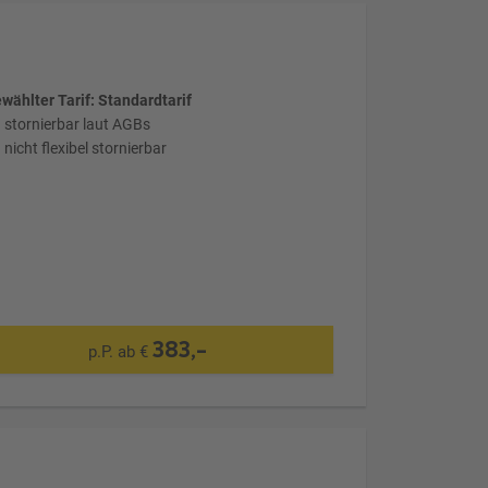
wählter Tarif: Standardtarif
stornierbar laut AGBs
nicht flexibel stornierbar
383,-
p.P. ab €