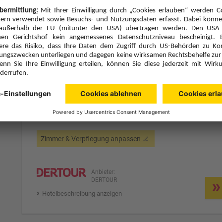
Hotelbeschreibung anzeigen
7 Hotelnächte
Fr., 21.8.26
Zimmer 1 (2 Erwachsene)
ge
Zimmerpreis ab € 767,-
Camp-Lodge Comfort (CF1)
Ohne Verpflegung (U)
Zimmer & Verpflegung anpassen
Anbieter:
DERTOUR
Hotelbeschreibung anzeigen