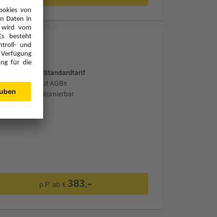
wählter Tarif: Standardtarif
stornierbar laut AGBs
nicht flexibel stornierbar
383,-
p.P. ab €