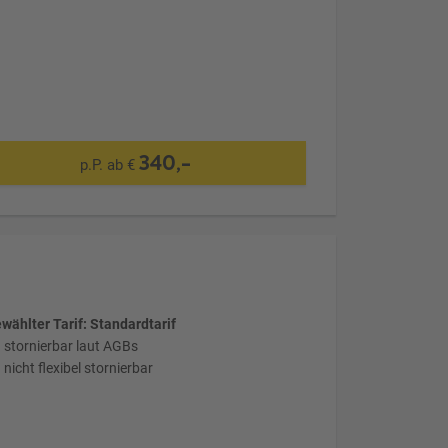
340,-
p.P. ab €
wählter Tarif: Standardtarif
stornierbar laut AGBs
nicht flexibel stornierbar