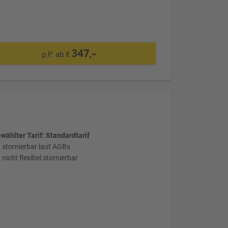
347,-
p.P. ab €
wählter Tarif: Standardtarif
stornierbar laut AGBs
nicht flexibel stornierbar