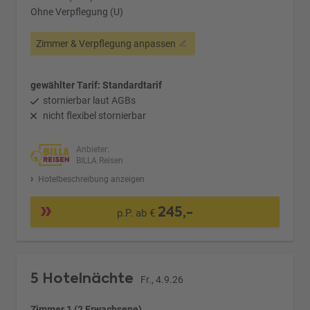
Ohne Verpflegung (U)
Zimmer & Verpflegung anpassen
gewählter Tarif: Standardtarif
stornierbar laut AGBs
nicht flexibel stornierbar
Anbieter:
BILLA Reisen
Hotelbeschreibung anzeigen
245,-
p.P. ab €
5 Hotelnächte
Fr., 4.9.26
Zimmer 1 (2 Erwachsene)