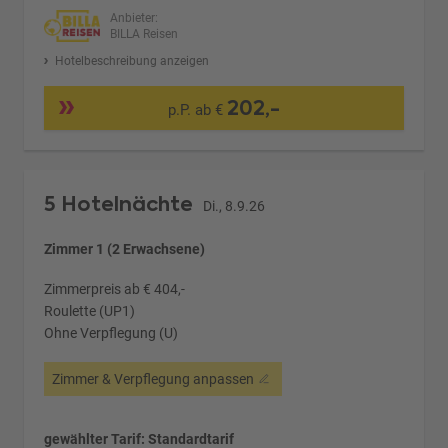
Anbieter:
BILLA Reisen
Hotelbeschreibung anzeigen
202,-
p.P. ab €
5 Hotelnächte
Di., 8.9.26
Zimmer 1 (2 Erwachsene)
Zimmerpreis ab € 404,-
Roulette (UP1)
Ohne Verpflegung (U)
Zimmer & Verpflegung anpassen
gewählter Tarif: Standardtarif