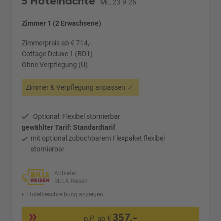
5 Hotelnächte
Mi., 23.9.26
Zimmer 1 (2 Erwachsene)
Zimmerpreis ab € 714,-
Cottage Deluxe 1 (BD1)
Ohne Verpflegung (U)
Zimmer & Verpflegung anpassen
Optional: Flexibel stornierbar
gewählter Tarif: Standardtarif
mit optional zubuchbarem Flexpaket flexibel
stornierbar
Anbieter:
BILLA Reisen
Hotelbeschreibung anzeigen
357,-
p.P. ab €