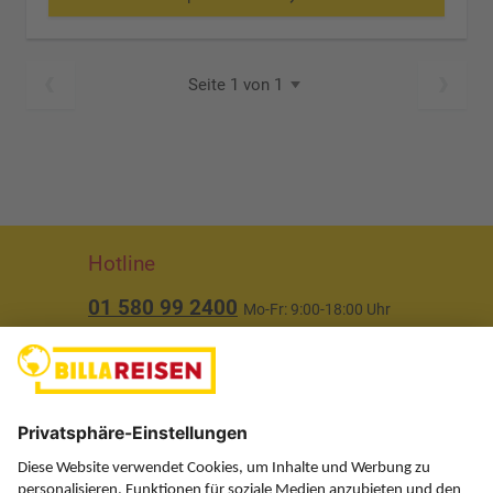
Seite 1 von 1
Hotline
01 580 99 2400
Mo-Fr: 9:00-18:00 Uhr
(ausgenommen Feiertage)
Über uns
Service
Information