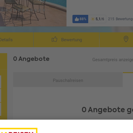
88%
5,1
/6
215
Bewertung
etails
Bewertung
0 Angebote
Gesamtpreis
anzeig
Pauschalreisen
0 Angebote g
Leider konnten wir kein Angebot finden, das Ihren Wüns
oder setzen Sie Ihre letzte Filt