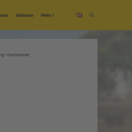
nute
Aktionen
Mehr
0
ng
•
Hammamet