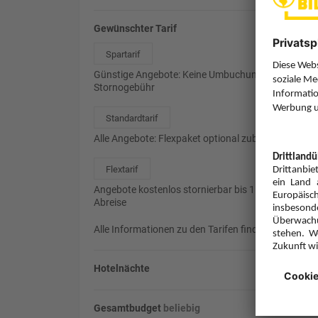
Gewünschter Tarif
Spartarif
Günstige Angebote: Keine Umbuchung, 85%
Stornogebühr
Standardtarif
Alle Angebote: Flexpaket optional zubuchbar
Flextarif
Angebote kostenlos stornierbar bis 1 Tag vor
Abreise
Alle Informationen zu den Tarifen finden Sie
hier
.
Hotelnächte
Gesamtbudget
beliebig