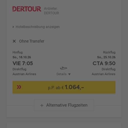
Anbieter:
DERTOUR
Hotelbeschreibung anzeigen
Ohne Transfer
Hinflug
Rückflug
So., 18.10.26
So., 25.10.26
VIE
7:05
CTA
9:50
Direktflug
Direktflug
Austrian Airlines
Details
Austrian Airlines
1.064,-
p.P. ab €
Alternative Flugzeiten