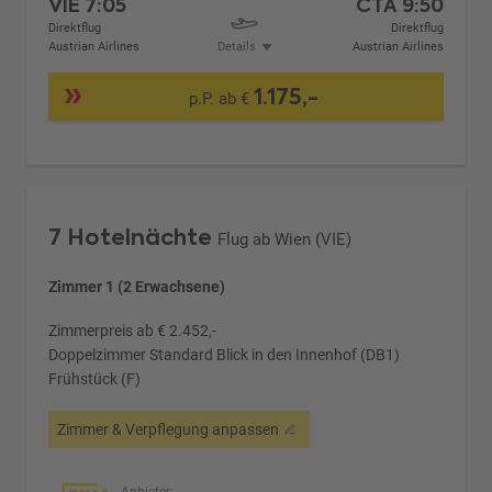
VIE
7:05
CTA
9:50
Direktflug
Direktflug
Austrian Airlines
Details
Austrian Airlines
1.175,-
p.P. ab €
7 Hotelnächte
Flug ab Wien (VIE)
Zimmer 1 (2 Erwachsene)
Zimmerpreis ab € 2.452,-
Doppelzimmer Standard Blick in den Innenhof (DB1)
Frühstück (F)
Zimmer & Verpflegung anpassen