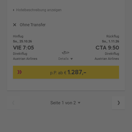
Hotelbeschreibung anzeigen
Ohne Transfer
Hinflug
Rückflug
So., 25.10.26
So., 1.11.26
VIE
7:05
CTA
9:50
Direktflug
Direktflug
Austrian Airlines
Details
Austrian Airlines
1.287,-
p.P. ab €
Seite 1 von 2