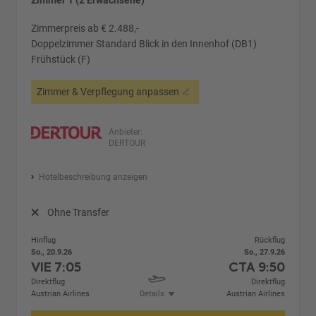
Zimmer 1 (2 Erwachsene)
Zimmerpreis ab € 2.488,-
Doppelzimmer Standard Blick in den Innenhof (DB1)
Frühstück (F)
Zimmer & Verpflegung anpassen
Anbieter:
DERTOUR
Hotelbeschreibung anzeigen
Ohne Transfer
Hinflug
Rückflug
So., 20.9.26
So., 27.9.26
VIE
7:05
CTA
9:50
Direktflug
Direktflug
Austrian Airlines
Details
Austrian Airlines