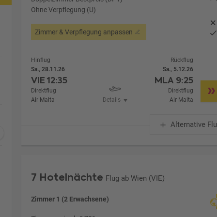
Ohne Verpflegung (U)
Zimmer & Verpflegung anpassen
Hinflug
Rückflug
Sa., 28.11.26
Sa., 5.12.26
VIE
12:35
MLA
9:25
Direktflug
Direktflug
Air Malta
Details
Air Malta
Alternative Fl
7 Hotelnächte
Flug ab Wien (VIE)
Zimmer 1 (2 Erwachsene)