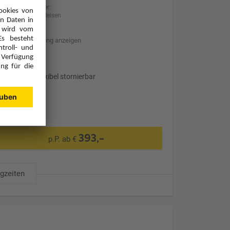
Anbieter:
BILLA Reisen
Hotelbeschreibung anzeigen
Transfer
Optional: Flexibel stornierbar
393,-
p.P. ab €
ugzeiten