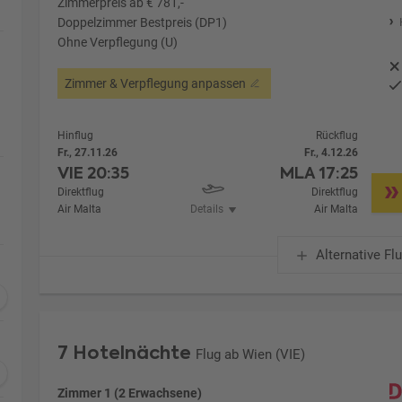
Zimmerpreis ab € 781,-
Doppelzimmer Bestpreis (DP1)
Ohne Verpflegung (U)
Zimmer & Verpflegung anpassen
Hinflug
Rückflug
Fr., 27.11.26
Fr., 4.12.26
VIE
20:35
MLA
17:25
Direktflug
Direktflug
Air Malta
Details
Air Malta
Alternative Fl
7 Hotelnächte
Flug ab Wien (VIE)
Zimmer 1 (2 Erwachsene)