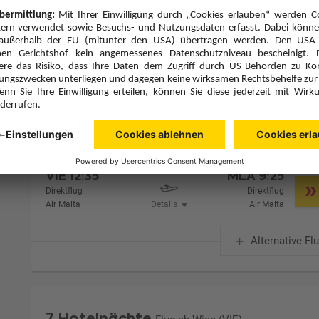
Zimmer 1 (2 Erwachsene)
Zimmerpreis ab € 787,-
Doppelzimmer Bestpreis (DP1)
Ohne Verpflegung (U)
Zimmer & Verpflegung anpassen
Hinflug
Rückflug
Sa., 28.11.26
Sa., 5.12.26
VIE
12:35
MLA
9:25
Direktflug
Direktflug
Air Malta
Details
Air Malta
Alternative Fl
7 Hotelnächte