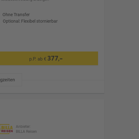
Ohne Transfer
Optional: Flexibel stornierbar
377,-
p.P. ab €
ugzeiten
Anbieter:
BILLA Reisen