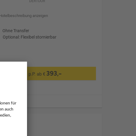
DERTOUR
Hotelbeschreibung anzeigen
Ohne Transfer
Optional: Flexibel stornierbar
393,-
p.P. ab €
ugzeiten