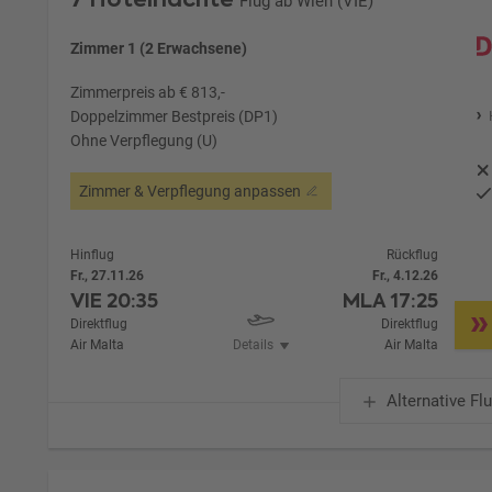
Flug ab Wien (VIE)
Zimmer 1 (2 Erwachsene)
Zimmerpreis ab € 813,-
Doppelzimmer Bestpreis (DP1)
Ohne Verpflegung (U)
Zimmer & Verpflegung anpassen
Hinflug
Rückflug
Fr., 27.11.26
Fr., 4.12.26
VIE
20:35
MLA
17:25
Direktflug
Direktflug
Air Malta
Details
Air Malta
Alternative Fl