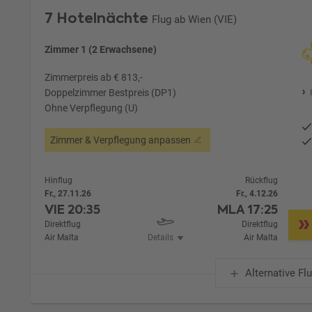
7 Hotelnächte
Flug ab Wien (VIE)
Zimmer 1 (2 Erwachsene)
Zimmerpreis ab € 813,-
Doppelzimmer Bestpreis (DP1)
Ohne Verpflegung (U)
Zimmer & Verpflegung anpassen
Hinflug
Rückflug
Fr., 27.11.26
Fr., 4.12.26
VIE
20:35
MLA
17:25
Direktflug
Direktflug
Air Malta
Details
Air Malta
Alternative Fl