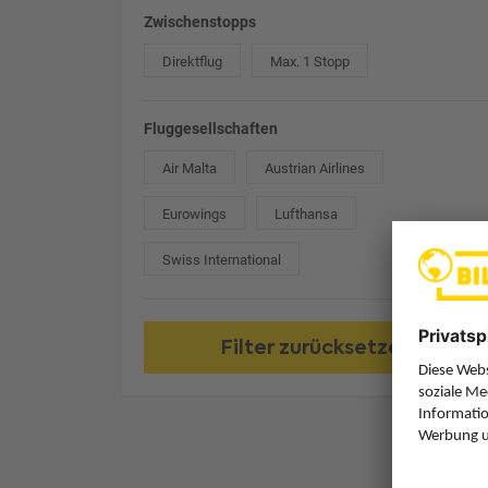
Zwischenstopps
Direktflug
Max. 1 Stopp
Fluggesellschaften
Air Malta
Austrian Airlines
Eurowings
Lufthansa
Swiss International
Filter zurücksetzen