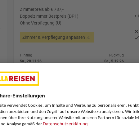
Zimmerpreis ab € 787,-
Doppelzimmer Bestpreis (DP1)
Ohne Verpflegung (U)
Zimmer & Verpflegung anpassen
Hinflug
Rückflug
Sa., 28.11.26
Sa., 5.12.26
VIE
12:35
MLA
9:25
Direktflug
Direktflug
Air Malta
Details
Air Malta
Alternative Fl
7 Hotelnächte
Flug ab Wien (VIE)