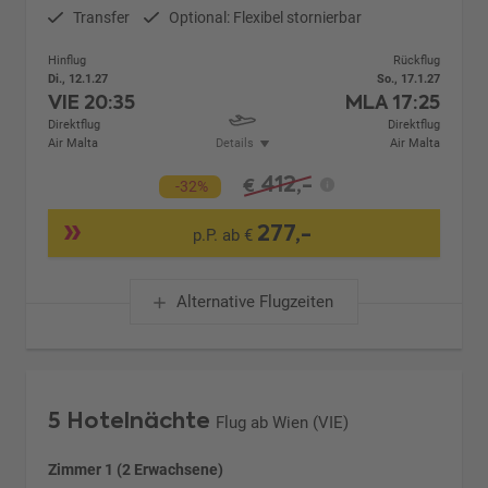
Transfer
Optional: Flexibel stornierbar
Hinflug
Rückflug
Di., 12.1.27
So., 17.1.27
VIE
20:35
MLA
17:25
Direktflug
Direktflug
Air Malta
Details
Air Malta
412,-
€
-32%
277,-
p.P. ab €
Alternative Flugzeiten
5 Hotelnächte
Flug ab Wien (VIE)
Zimmer 1 (2 Erwachsene)