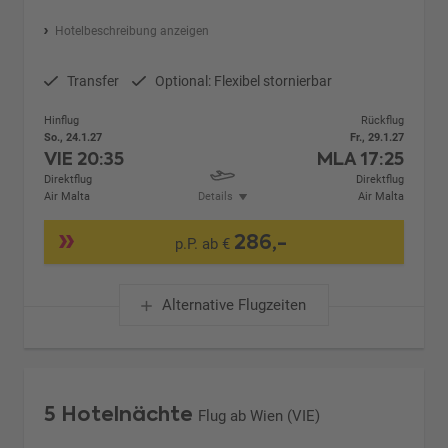
Hotelbeschreibung anzeigen
Transfer
Optional: Flexibel stornierbar
Hinflug
Rückflug
So., 24.1.27
Fr., 29.1.27
VIE
20:35
MLA
17:25
Direktflug
Direktflug
Air Malta
Details
Air Malta
286,-
p.P. ab €
Alternative Flugzeiten
5 Hotelnächte
Flug ab Wien (VIE)