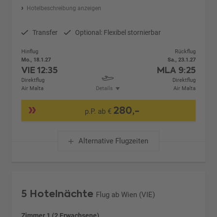
Hotelbeschreibung anzeigen
Transfer
Optional: Flexibel stornierbar
Hinflug
Rückflug
Mo., 18.1.27
Sa., 23.1.27
VIE
12:35
MLA
9:25
Direktflug
Direktflug
Air Malta
Details
Air Malta
280,-
p.P. ab €
Alternative Flugzeiten
5 Hotelnächte
Flug ab Wien (VIE)
Zimmer 1 (2 Erwachsene)