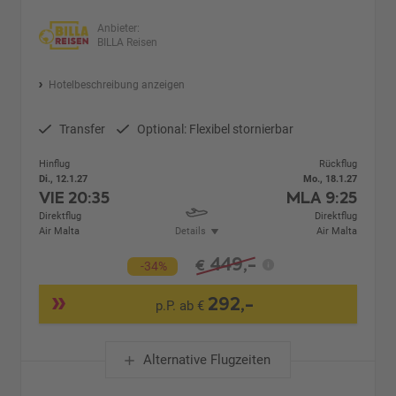
Anbieter:
BILLA Reisen
Hotelbeschreibung anzeigen
Transfer
Optional: Flexibel stornierbar
Hinflug
Rückflug
Di., 12.1.27
Mo., 18.1.27
VIE
20:35
MLA
9:25
Direktflug
Direktflug
Air Malta
Details
Air Malta
449,-
€
-34%
292,-
p.P. ab €
Alternative Flugzeiten