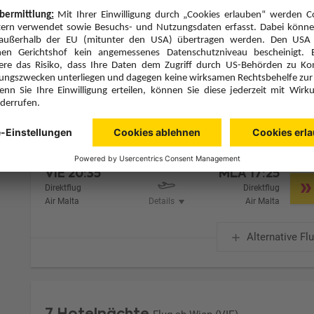
Zimmer 1 (2 Erwachsene)
Zimmerpreis ab € 624,-
Doppelzimmer Bestpreis (DP1)
Ohne Verpflegung (U)
Zimmer & Verpflegung anpassen
Hinflug
Rückflug
So., 17.1.27
So., 24.1.27
VIE
20:35
MLA
17:25
Direktflug
Direktflug
Air Malta
Details
Air Malta
Alternative Fl
7 Hotelnächte