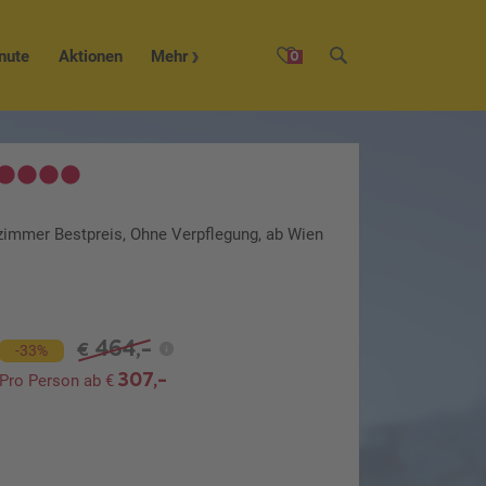
nute
Aktionen
Mehr
0
zimmer Bestpreis, Ohne Verpflegung, ab Wien
464,-
€
-33%
307,-
Pro Person ab €