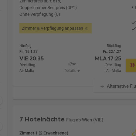
Zimmerpreis ab € 618,-
Doppelzimmer Bestpreis (DP1)
Ohne Verpflegung (U)
Zimmer & Verpflegung anpassen
Hinflug
Rückflug
Fr., 15.1.27
Fr., 22.1.27
VIE
20:35
MLA
17:25
Direktflug
Direktflug
Air Malta
Details
Air Malta
Alternative Fl
7 Hotelnächte
Flug ab Wien (VIE)
Zimmer 1 (2 Erwachsene)