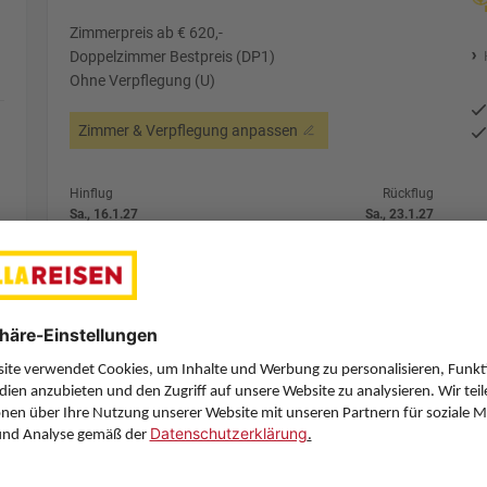
Zimmerpreis ab € 620,-
Doppelzimmer Bestpreis (DP1)
Ohne Verpflegung (U)
Zimmer & Verpflegung anpassen
Hinflug
Rückflug
Sa., 16.1.27
Sa., 23.1.27
VIE
12:35
MLA
9:25
Direktflug
Direktflug
Air Malta
Details
Air Malta
Alternative Fl
7 Hotelnächte
Flug ab Wien (VIE)