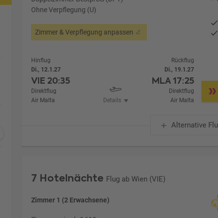
Ohne Verpflegung (U)
Zimmer & Verpflegung anpassen
Hinflug
Rückflug
Di., 12.1.27
Di., 19.1.27
VIE
20:35
MLA
17:25
Direktflug
Direktflug
Air Malta
Details
Air Malta
Alternative Fl
7 Hotelnächte
Flug ab Wien (VIE)
Zimmer 1 (2 Erwachsene)