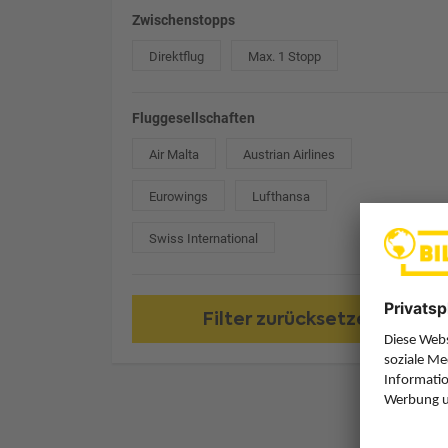
Zwischenstopps
Direktflug
Max. 1 Stopp
Fluggesellschaften
Air Malta
Austrian Airlines
Eurowings
Lufthansa
Swiss International
Filter zurücksetzen