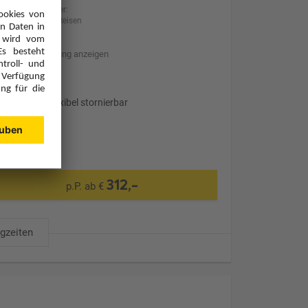
Anbieter:
BILLA Reisen
Hotelbeschreibung anzeigen
Transfer
Optional: Flexibel stornierbar
312,-
p.P. ab €
ugzeiten