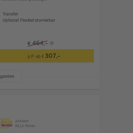
Transfer
Optional: Flexibel stornierbar
464,-
€
307,-
p.P. ab €
ugzeiten
Anbieter:
BILLA Reisen