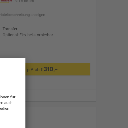
BILLA Reisen
Hotelbeschreibung anzeigen
Transfer
Optional: Flexibel stornierbar
310,-
p.P. ab €
ugzeiten