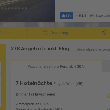
92%
5,3
/6
391
Bewertung
etails
Bewertung
278 Angebote
inkl. Flug
Gesamtpreis
anzeig
Pauschalreisen
pro Pers. ab € 307,-
7 Hotelnächte
Flug ab Wien (VIE)
Zimmer 1 (2 Erwachsene)
Zimmerpreis ab € 614,-
Doppelzimmer Bestpreis (DP1)