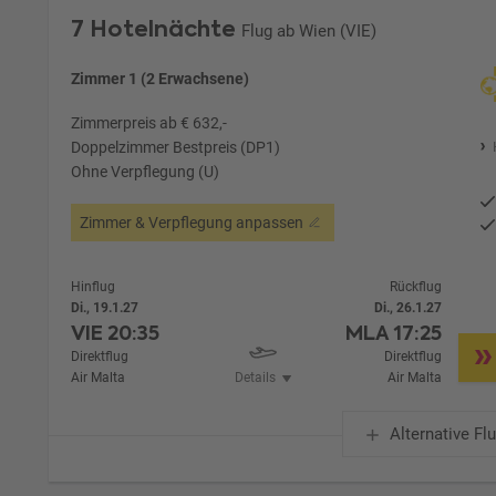
7 Hotelnächte
Flug ab Wien (VIE)
Zimmer 1 (2 Erwachsene)
Zimmerpreis ab € 632,-
Doppelzimmer Bestpreis (DP1)
Ohne Verpflegung (U)
Zimmer & Verpflegung anpassen
Hinflug
Rückflug
Di., 19.1.27
Di., 26.1.27
VIE
20:35
MLA
17:25
Direktflug
Direktflug
Air Malta
Details
Air Malta
Alternative Fl