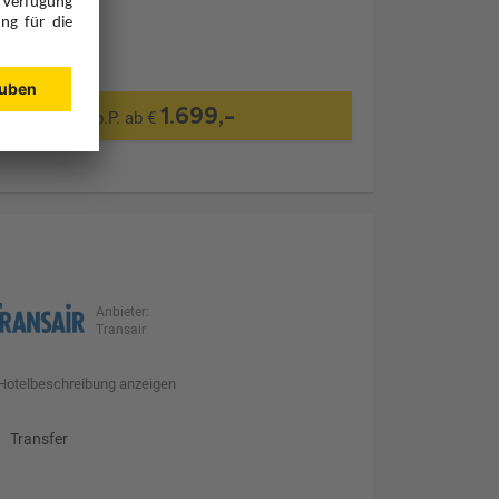
1.699,-
p.P. ab €
Anbieter:
Transair
Hotelbeschreibung anzeigen
Transfer