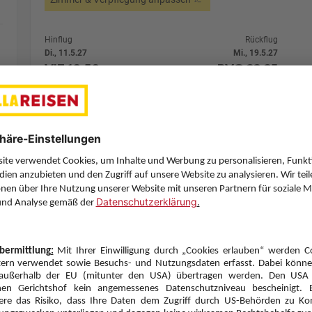
Hinflug
Rückflug
Di., 11.5.27
Mi., 19.5.27
VIE
10:50
PVG
22:25
1 Stopp
1 Stopp
Turkish Airlines
Details
Turkish Airlines
7 Hotelnächte
Flug ab Wien (VIE)
Zimmer 1 (2 Erwachsene)
Zimmerpreis ab € 3.398,-
Doppelzimmer (DB1)
Laut Programm (X)
Zimmer & Verpflegung anpassen