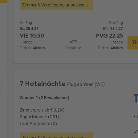
Zimmer & Verpflegung anpassen
Hinflug
Rückflug
Di., 20.4.27
Mi., 28.4.27
VIE
10:50
PVG
22:25
1 Stopp
1 Stopp
Turkish Airlines
Details
Turkish Airlines
7 Hotelnächte
Flug ab Wien (VIE)
Zimmer 1 (2 Erwachsene)
Zimmerpreis ab € 3.298,-
Doppelzimmer (DB1)
Laut Programm (X)
Zimmer & Verpflegung anpassen