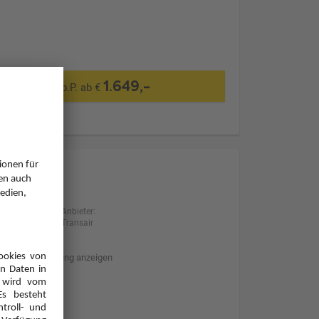
1.649,-
p.P. ab €
Anbieter:
Transair
Hotelbeschreibung anzeigen
Transfer