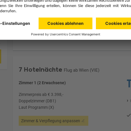
Hinflug
Rückflug
Di., 25.5.27
Mi., 2.6.27
VIE
10:50
PVG
22:25
1 Stopp
1 Stopp
Turkish Airlines
Details
Turkish Airlines
7 Hotelnächte
Flug ab Wien (VIE)
Zimmer 1 (2 Erwachsene)
Zimmerpreis ab € 3.398,-
Doppelzimmer (DB1)
Laut Programm (X)
Zimmer & Verpflegung anpassen