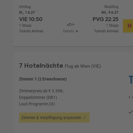
Hinflug
Rückflug
Di., 1.6.27
Mi., 9.6.27
VIE
10:50
PVG
22:25
1 Stopp
1 Stopp
Turkish Airlines
Details
Turkish Airlines
7 Hotelnächte
Flug ab Wien (VIE)
Zimmer 1 (2 Erwachsene)
Zimmerpreis ab € 3.398,-
Doppelzimmer (DB1)
Laut Programm (X)
Zimmer & Verpflegung anpassen