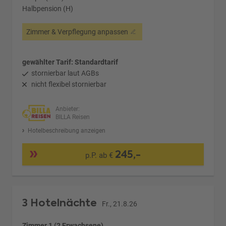
Halbpension (H)
Zimmer & Verpflegung anpassen
gewählter Tarif: Standardtarif
stornierbar laut AGBs
nicht flexibel stornierbar
Anbieter:
BILLA Reisen
Hotelbeschreibung anzeigen
245,-
p.P. ab €
3 Hotelnächte
Fr., 21.8.26
Zimmer 1 (2 Erwachsene)