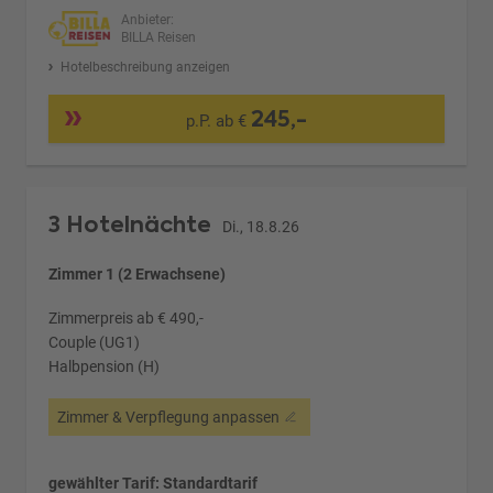
Anbieter:
BILLA Reisen
Hotelbeschreibung anzeigen
245,-
p.P. ab €
3 Hotelnächte
Di., 18.8.26
Zimmer 1 (2 Erwachsene)
Zimmerpreis ab € 490,-
Couple (UG1)
Halbpension (H)
Zimmer & Verpflegung anpassen
gewählter Tarif: Standardtarif